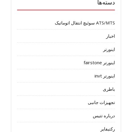
دسته‌ها
ATS/MTS سوئیچ انتقال اتوماتیک
اخبار
اینورتر
اینورتر fairstone
اینورتر invt
باطری
تجهیزات جانبی
درباره تتیس
رکتیفایر