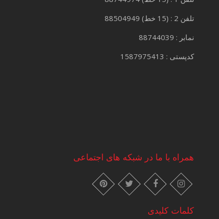
تلفن 2 : (15 خط) 88504949
نمابر : 88744039
کدپستی : 1587975413
همراه با ما در شبکه های اجتماعی
instagram
pinterest
facebook
twitter
کلمات کلیدی