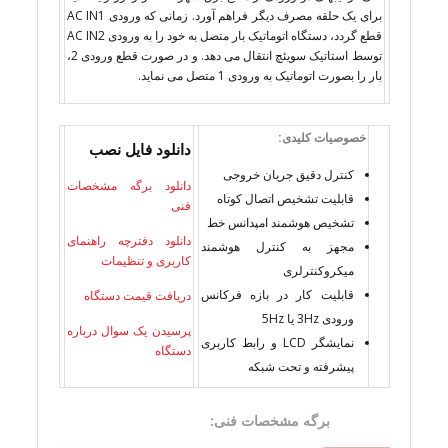
برای یک حلقه مصرف دیگر فراهم آورد. زمانی که ورودی AC IN1
قطع گردد، دستگاه اتوماتیک بار متصل به خود را به ورودی AC IN2
توسط استاتیک سویئچ انتقال می دهد. و در صورت قطع ورودی 2،
بار را بصورت اتوماتیک به ورودی 1 متصل می نماید.
خصوصیات کلیدی:
دانلود فايل نصب
کنترل دقیق جریان خروجی
دانلود برگه مشخصات
قابلیت تشخیص اتصال کوتاه
فنی
تشخیص هوشمند امپدانس خط
دانلود دفترچه راهنمای
مجهز به کنترل هوشمند
کاربری و تنظیمات
میکروکنترلری
قابلیت کار در بازه فرکانس
دریافت قیمت دستگاه
ورودی 3Hz یا 5Hz
پرسیدن یک سوال درباره
نمایشگر LCD و رابط کاربری
دستگاه
پیشرفته و تحت شبکه
برگه مشخصات فنی: