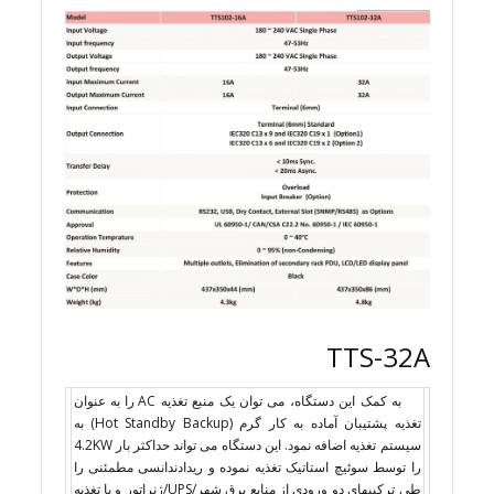
TTS-32A
به کمک این دستگاه، می توان یک منبع تغذیه AC را به عنوان
تغذیه پشتیبان آماده به کار گرم (Hot Standby Backup) به
سیستم تغذیه اضافه نمود. این دستگاه می تواند حداکثر بار 4.2KW
را توسط سوئیچ استاتیک تغذیه نموده و ریدادندانسی مطمئنی را
طی ترکیبهای دو ورودی از منابع برق شهر/UPS/ژنراتور و یا تغذیه