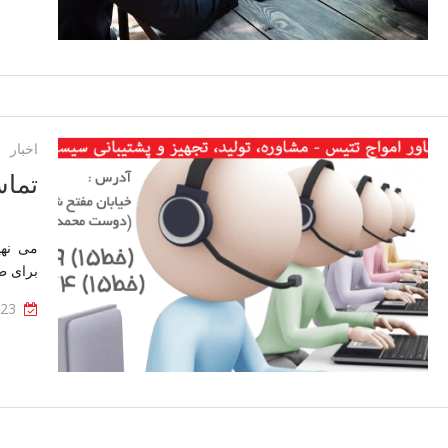
اخبار
تماس
علاقه
می نهی
برای 
-23