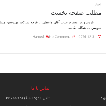
اخبار
مطلب صفحه نخست
سومین نمایشگاه الکامپ…
On
Hamed
No Comment
0776-12-31
مطلب
صفحه
نخست
تماس با ما
ی :
تلفن 1 : (15 خط) 88744974