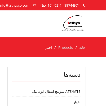
88744974 - (021) (10 خط)
info@tethysco.com
خانه
Products
اخبار
ا
دسته‌ها
ATS/MTS سوئیچ انتقال اتوماتیک
اخبار