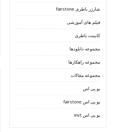
شارژر باطری fairstone
فیلم های آموزشی
کابینت باطری
مجموعه دانلودها
مجموعه راهکارها
مجموعه مقالات
یو پی اس
یو پی اس fairstone
یو پی اس invt