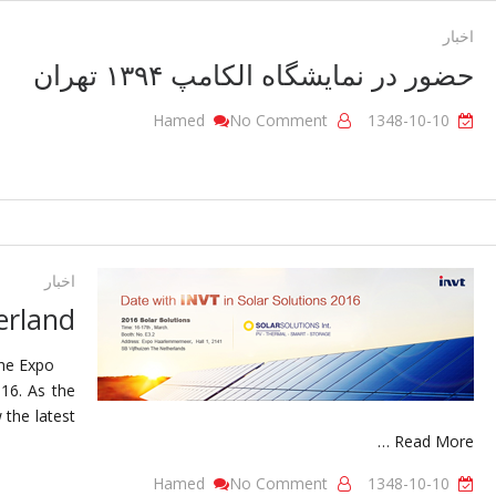
اخبار
حضور در نمایشگاه الکامپ ۱۳۹۴ تهران
On
Hamed
No Comment
1348-10-10
حضور
در
نمایشگاه
الکامپ
۱۳۹۴
تهران
اخبار
erland
e Expo
16. As the
 the latest
… Read More
On
Hamed
No Comment
1348-10-10