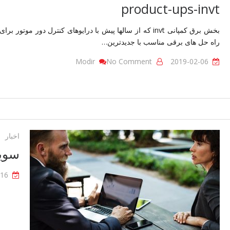
product-ups-invt
بخش برق کمپانی invt که از سالها پیش با درایوهای کنترل د
راه حل های برقی مناسب با جدیدترین…
On
Modir
No Comment
2019-02-06
Product-
Ups-
Invt
اخبار
سویی
-16