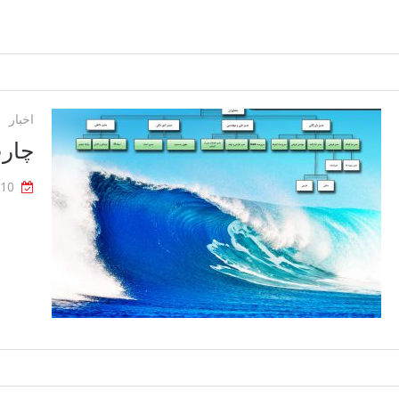
Date
With
INVT
In
The
Netherland
اخبار
چار
-10