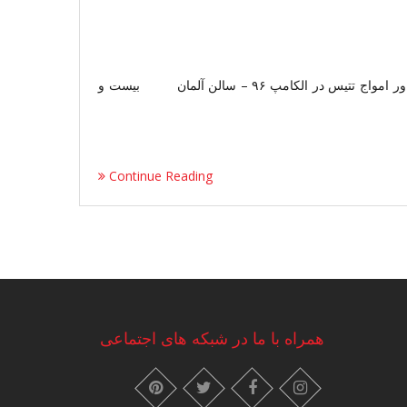
بازدید وزیر محترم جناب آقای واعظی از غرفه شرکت مهندسین مشاور امواج تتیس در الکامپ ۹۶ – سالن آلمان بیست و
Continue Reading
همراه با ما در شبکه های اجتماعی
instagram
pinterest
facebook
twitter