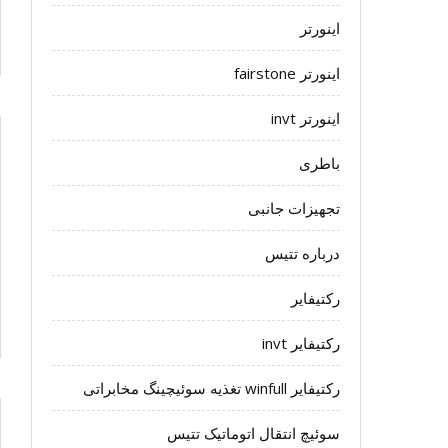
اینورتر
اینورتر fairstone
اینورتر invt
باطری
تجهیزات جانبی
درباره تتیس
رکتیفایر
رکتیفایر invt
رکتیفایر winfull تغذیه سوئیچینگ مخابراتی
سوئیچ انتقال اتوماتیک تتیس