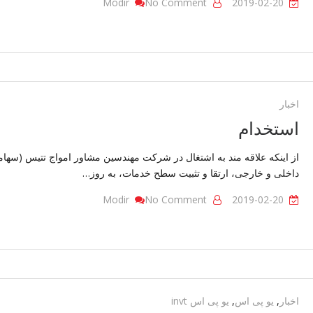
On
Modir
No Comment
2019-02-20
رکتیفایر
اخبار
استخدام
از اینکه علاقه مند به اشتغال در شرکت مهندسین مشاور امواج تتیس (سها
داخلی و خارجی، ارتقا و تثبیت سطح خدمات، به روز…
On
Modir
No Comment
2019-02-20
استخدام
اخبار
,
یو پی اس
,
یو پی اس invt