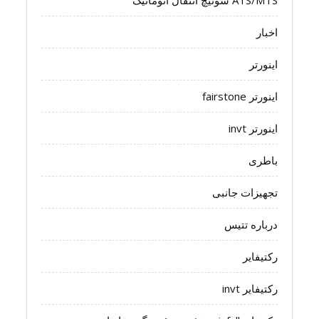
ATS/MTS سوئیچ انتقال اتوماتیک
اخبار
اینورتر
اینورتر fairstone
اینورتر invt
باطری
تجهیزات جانبی
درباره تتیس
رکتیفایر
رکتیفایر invt