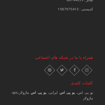
کدپستی : 1587975413
همراه با ما در شبکه های اجتماعی
instagram
pinterest
facebook
twitter
کلمات کلیدی
یو پی اس،
یو پی اس
ایرانی،
یو پی اس
ماژولار،ups
ماژولار