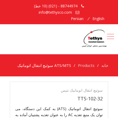
88744974 - (021) (10 خط)
info@tethysco.com
Persian
English
خانه
Products
ATS/MTS سوئیچ انتقال اتوماتیک
ATS/MTS
سوئیچ
سوئیچ انتقال اتوماتیک تتیس
انتقال
TTS-102-32
اتوماتیک
سوئيچ انتقال اتوماتيک (ATS) به کمک این دستگاه، می
توان یک منبع تغذیه AC را به عنوان تغذیه پشتیبان آماده به