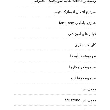
رکتیفایر winfull تغذیه سوئیچینگ مخابراتی
سوئیچ انتقال اتوماتیک تتیس
شارژر باطری fairstone
فیلم های آموزشی
کابینت باطری
مجموعه دانلودها
مجموعه راهکارها
مجموعه مقالات
یو پی اس
یو پی اس fairstone