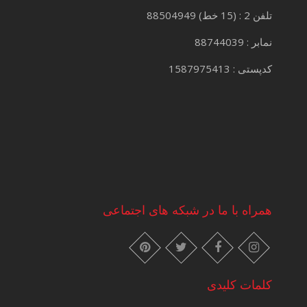
تلفن 2 : (15 خط) 88504949
نمابر : 88744039
کدپستی : 1587975413
همراه با ما در شبکه های اجتماعی
instagram
pinterest
facebook
twitter
کلمات کلیدی