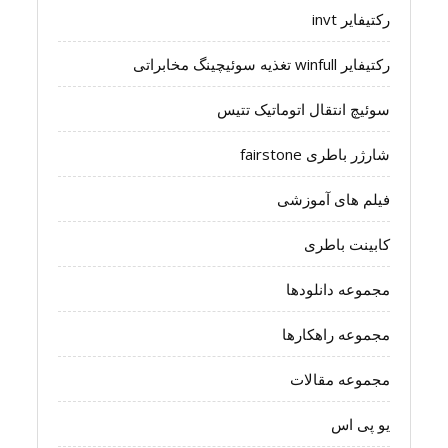
رکتیفایر invt
رکتیفایر winfull تغذیه سوئیچینگ مخابراتی
سوئیچ انتقال اتوماتیک تتیس
شارژر باطری fairstone
فیلم های آموزشی
کابینت باطری
مجموعه دانلودها
مجموعه راهکارها
مجموعه مقالات
یو پی اس