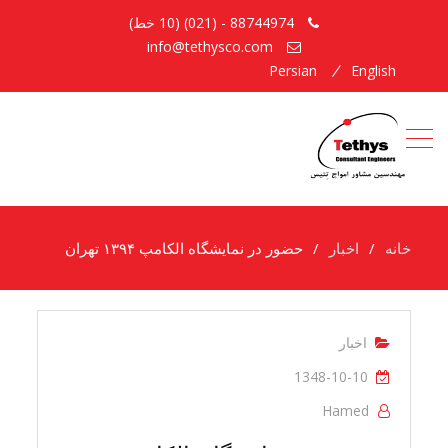
88744974 - (021) (10 خط)
info@tethysco.com
Persian
English
خانه
اخبار
حضور در نمایشگاه الکامپ ۱۳۹۴ تهران
اخبار
1348-10-10
Hamed