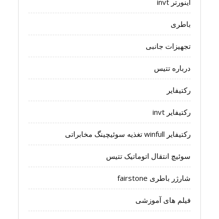
اینورتر invt
باطری
تجهیزات جانبی
درباره تتیس
رکتیفایر
رکتیفایر invt
رکتیفایر winfull تغذیه سوئیچینگ مخابراتی
سوئیچ انتقال اتوماتیک تتیس
شارژر باطری fairstone
فیلم های آموزشی