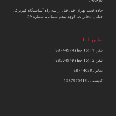
جاده قدیم تهران-قم، قبل از سه راه آسایشگاه کهریزک،
خیابان مخابرات، کوچه پنجم شمالی، شماره 29
تماس با ما
تلفن 1 : (15 خط) 88744974
تلفن 2 : (15 خط) 88504949
نمابر : 88744039
کدپستی : 1587975413