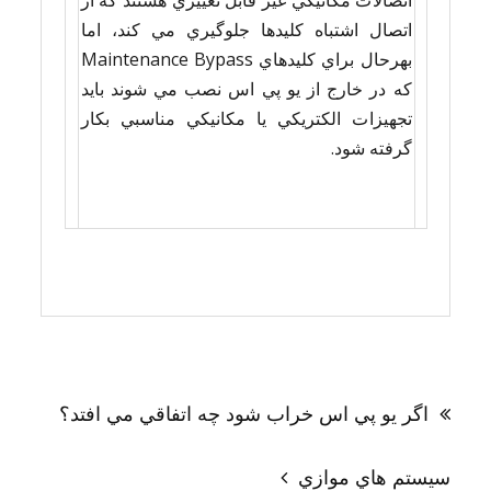
اتصال اشتباه كليدها جلوگيري مي كند، اما
بهرحال براي كليدهاي Maintenance Bypass
كه در خارج از يو پي اس نصب مي شوند بايد
تجهيزات الكتريكي يا مكانيكي مناسبي بكار
گرفته شود.
راهبری
نوشته
اگر يو پي اس خراب شود چه اتفاقي مي افتد؟
سيستم هاي موازي