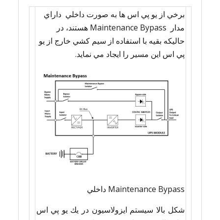
برخي از يو پي اس ها به صورت داخلي داراي
مدار Maintenance Bypass هستند، در
حاليكه بقيه با استفاده از سيم كشي خارج از يو
پي اس اين مسير را ايجاد مي نمايد.
Maintenance Bypass داخلي
شكل بالا سيستم ايزولاسيون در يك يو پي اس