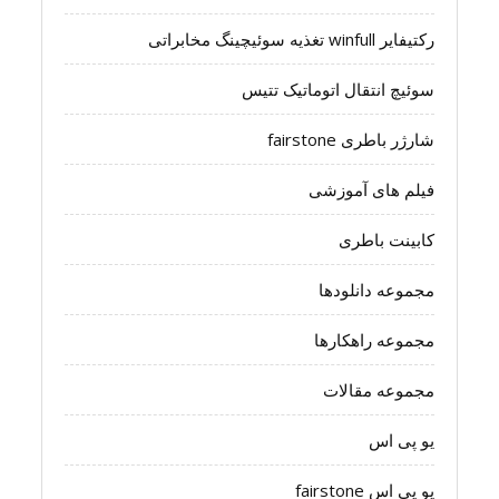
رکتیفایر winfull تغذیه سوئیچینگ مخابراتی
سوئیچ انتقال اتوماتیک تتیس
شارژر باطری fairstone
فیلم های آموزشی
کابینت باطری
مجموعه دانلودها
مجموعه راهکارها
مجموعه مقالات
یو پی اس
یو پی اس fairstone