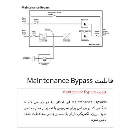
قابلیت Maintenance Bypass
قابلیت Maintenance Bypass
Maintenance Bypass اين امكان را فراهم مي كند تا
هنگامي كه يو پي اس براي سرويس يا تعمير از مدار جدا مي
شود انرژي الكتريكي بار از يك مسير جانبي محافظت نشده
تأمين شود.