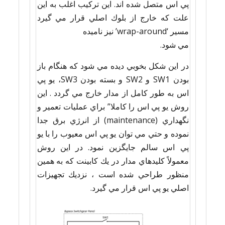
پي اس متصل شده اند. اين تركيب اغلب به اين
علت كه خارج از بلوك اصلي قرار مي گيرد
مسير ‘wrap-around’ نيز ناميده
مي شود.
در اين شكل بخوبي ديده مي شود كه هنگام باز
بودن SW1 و SW2 و بسته بودن SW3، يو پي
اس به طور كامل از مدار خارج مي گردد . اين
روش يو پي اس را كاملا” براي عمليات تعمير و
نگهداري (maintenance) از انرژي برق جدا
نموده و حتي مي توان يو پي اس معيوب را با يو
پي اس سالم جايگزين نمود. در اين روش
معمولاً كليدهاي مدار در يك كابينت كه به همين
منظور طراحي شده است ، نزديك تجهيزات
اصلي يو پي اس قرار مي گيرد.