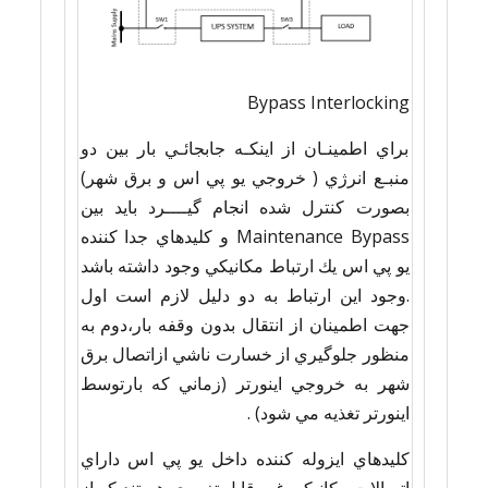
Bypass Interlocking
براي اطمينـان از اينكـه جابجائـي بار بين دو
منبـع انرژي ( خروجي يو پي اس و برق شهر)
بصورت كنترل شده انجام گيــــرد بايد بين
Maintenance Bypass و كليدهاي جدا كننده
يو پي اس يك ارتباط مكانيكي وجود داشته باشد
.وجود اين ارتباط به دو دليل لازم است اول
جهت اطمينان از انتقال بدون وقفه بار،دوم به
منظور جلوگيري از خسارت ناشي ازاتصال برق
شهر به خروجي اينورتر (زماني كه بارتوسط
اينورتر تغذيه مي شود) .
كليدهاي ايزوله كننده داخل يو پي اس داراي
اتصالات مكانيكي غير قابل تغييري هستند كه از