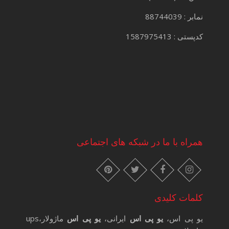
نمابر : 88744039
کدپستی : 1587975413
همراه با ما در شبکه های اجتماعی
instagram
pinterest
facebook
twitter
کلمات کلیدی
یو پی اس،
یو پی اس
ایرانی،
یو پی اس
ماژولار،ups