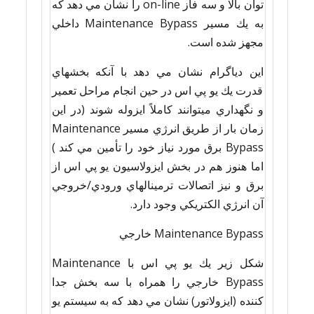
توان بالا و سه فاز on-line را نشان مي دهد كه
به يك مسير Maintenance Bypass داخلي
مجهز شده است.
اين دياگرام نشان مي دهد با آنكه بخشهاي
قدرت يك يو پي اس در حين انجام مراحل تعمير
و نگهداري ميتوانند كاملاً ايزوله شوند (در اين
زمان بار از طريق انرژي مسير Maintenance
Bypass برق مورد نياز خود را تأمين مي كند )
اما هنوز هم در بخش ايزولاسيون يو پي اس از
برق و نيز اتصالات ترمينالهاي ورودي/خروجي
آن انرژي الكتريكي وجود دارد.
Maintenance Bypass خارجي
شكل زیر يك يو پي اس با Maintenance
Bypass خارجي را همراه با سه بخش جدا
كننده (ايزولاتور) نشان مي دهد كه به سيستم يو