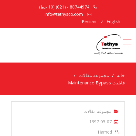
88744974 - (021) (10 خط)
info@tethysco.com
Persian
English
خانه
مجموعه مقالات
قابلیت Maintenance Bypass
مجموعه مقالات
1397-05-07
Hamed