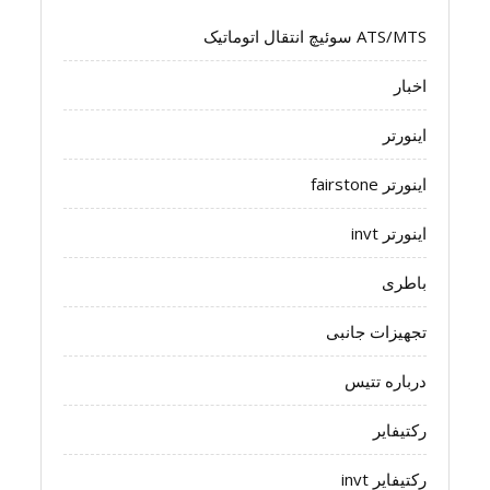
ATS/MTS سوئیچ انتقال اتوماتیک
اخبار
اینورتر
اینورتر fairstone
اینورتر invt
باطری
تجهیزات جانبی
درباره تتیس
رکتیفایر
رکتیفایر invt