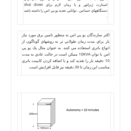
استارت ژنراتور و يا زمان لازم براي shut down
دستگاههاي حساس ، توانايي تغذيه يو پي اس را داشته باشد
.
اكثر سازندگان يو پي اس به منظور تامين برق مورد نياز
بار براي مدت زمان طولاني تر به روشهاي گوناگون از
انواع باتري استفاده مي كنند. به عنوان مثال يك يو پي
اس با توان 10KVA ممكن است در حالت عادي به مدت
10 دقيقه بار را تغذيه كند و با اضافه كردن كابينت باتري
مناسب اين زمان تا 30 دقيقه نيز قابل افزايش است.