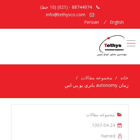
88744974 - (021) (10 خط)
info@tethysco.com
Persian
English
خانه
مجموعه مقالات
زمان autonomy باتري يو پي اس
مجموعه مقالات
1397-04-24
Hamed