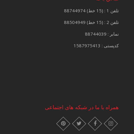
تلفن 1 : (15 خط) 88744974
تلفن 2 : (15 خط) 88504949
نمابر : 88744039
کدپستی : 1587975413
همراه با ما در شبکه های اجتماعی
instagram
pinterest
facebook
twitter