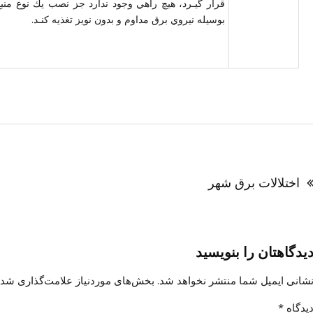
قرار گيـرد، هيچ راهي وجود ندارد جز نصب يك نوع منبع 
بوسيله نيروي برق مداوم و بدون نويز تغذيه كنـد.
اهبری
وشته
اختلالات برق شهر
یدگاهتان را بنویسید
شانی ایمیل شما منتشر نخواهد شد.
بخش‌های موردنیاز علامت‌گذاری شده
یدگاه
*