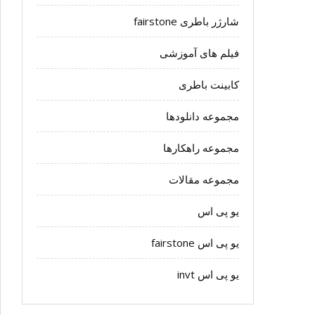
شارژر باطری fairstone
فیلم های آموزشی
کابینت باطری
مجموعه دانلودها
مجموعه راهکارها
مجموعه مقالات
یو پی اس
یو پی اس fairstone
یو پی اس invt