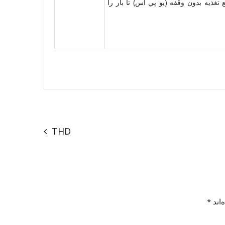
تغذيه بدون وقفه (يو پي اس) تا بار را
THD
‌اند
*