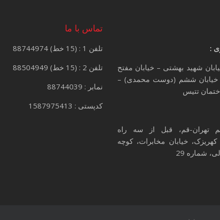
تماس با ما
ی :
تلفن 1 : (15 خط) 88744974
یابان شهید بهشتی – خیابان مفتح
تلفن 2 : (15 خط) 88504949
خیابان ششم (دوست محمدی) –
نمابر : 88744039
کدپستی : 1587975413
م تهران-قم، قبل از سه راه
کهریزک، خیابان مخابرات، کوچه
، شماره 29