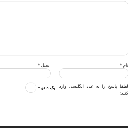
ام
*
ایمیل
*
طفا پاسخ را به عدد انگلیسی وارد
یک × دو =
نید: