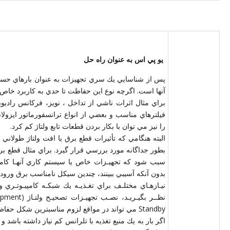
يو پي اس به عنوان راه حل
پس از شناسايي يك سري تجهيزات به عنوان بارهاي حس
آنها است. اگرچه نوع اين حفاظت تا حدي به كاربرد خاص آ
را نيز مي توان با بكار بردن قطعات تابع ولتاژ كم كرد.
البته هنگامي كه تأثيرات قطع برق يا افت ولتاژ طولاني
بطور جداگانه مورد بررسي قرار گيرد. براي مثال قطع ب
سبب شود كه تجهيـزات خاص يا سيستم كاري آنهـا كامل
بدون آنكه آسيبي ببينند، چندين سيكل نامناسب برق ورو
نيـازهـاي مختلـف براي تغـذيـه يك شبكـه كامپيـوتـري
Standby مي تواند در مواقع لزوم مناسبترين شكل حفاظت را تامين كند.