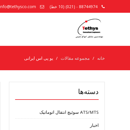
88744974 - (021) (10 خط)
info@tethysco.com
خانه
مجموعه مقالات
یو پی اس ایرانی
دسته‌ها
ATS/MTS سوئیچ انتقال اتوماتیک
اخبار