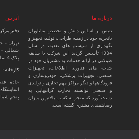
درباره ما
آدرس
تتیس بر اساس دانش و تخصص مشاوران
دفتر مرکز
باتجربه خود در زمینه طراحی، تولید، تجهیز و
تهران – خ
نگهداری از سیستم های تغذیه، در سال
شمالی – 
1384 تأسیس گردید. این شرکت با سابقه
پلاک 4 ساختمان تتیس
طولانی در ارائه خدمات به مشتریان خود در
شاخه های فناوری اطلاعات، تجهیزات
کارخانه :
صنعتی، تجهیزات پزشکی، خودروسازی و
جاده قدی
فرودگاهها و دیگر مراکز مهم تجاری و تولیدی
آسایشگاه 
و صنعتی توانسته تجارب گرانبهایی به
پنجم شمالی
دست آورد که منجر به کسب بالاترین میزان
رضایتمندی مشتری گشته است.