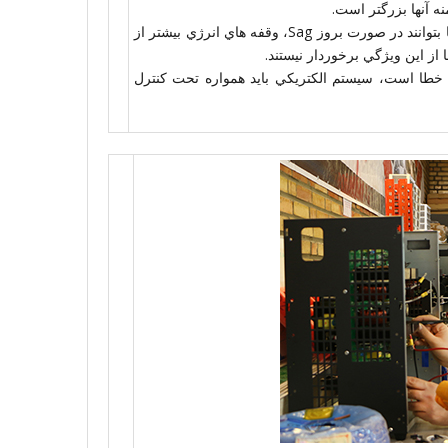
ه آنها بزرگتر است.
در منبع تغذيه بعضي از كامپيوترها انرژي ذخيره شده كافي وجود دارد تا بتوانند در صورت بروز Sag، وقفه هاي انرژي بيشتر از
خطا است، سيستم الكتريكي بايد همواره تحت كنترل