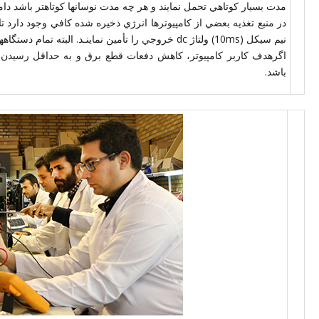
مدت بسيار كوتاهي تحمل نمايند و هر چه مدت نوسانها كوتاهتر باشد دامن
نيم سيكل (10ms) ولتاژ dc خروجي را تأمين نماينـد. البته تمام دستگاهها از اين ويژگي برخوردار نيستند.
اگرهدف كاربر كامپيوتر، كاهش دفعات قطع برق و به حداقل رسيدن 
باشد.