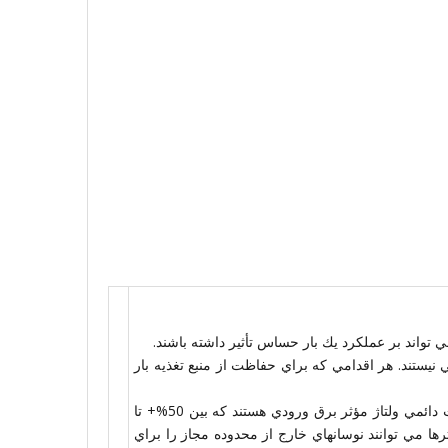
ي تواند بر عملكرد يك بار حساس تأثير داشته باشند.
نيستند. هر اقدامي كه براي حفاظت از منبع تغذيه بار
بطور كلي كامپيوترها داراي محدوده بالا و پائين مشخصي براي تغييرات دائمي ولتاژ مؤثر برق ورودي هستند كه بين 50%+ تا
وترها مي توانند نوسانهاي خارج از محدوده مجاز را براي