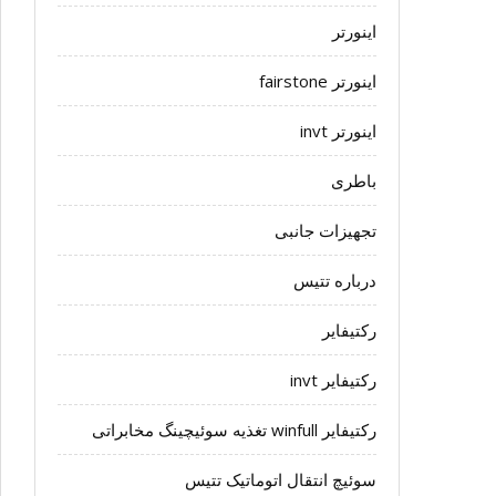
اینورتر
اینورتر fairstone
اینورتر invt
باطری
تجهیزات جانبی
درباره تتیس
رکتیفایر
رکتیفایر invt
رکتیفایر winfull تغذیه سوئیچینگ مخابراتی
سوئیچ انتقال اتوماتیک تتیس