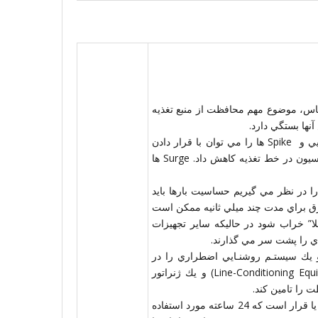
اس، موضوع مهم محافظت از منبع تغذيه
نها بستگي دارد.
براي مثال اثرات ناشي از تداخل ، نويز، فركانس راديويي و Spike ها را مي توان با قرار دادن
فيلترهاي مناسب و بعضي از انواع ترانسفورماتور ايزولاسيون در خط تغذيه كاهش داد. Surge ها
 را در نظر مي گيريم حساسيت بارها بايد
رق براي مدت چند ميلي ثانيه ممكن است
ا” خراب شود در حاليكه ساير تجهيزات
دي را پشت سر مي گذارند.
 و يك سيستـم روشنـايي اضطراري را در
نظــر بگيـريـد، نصـب تجهيـزات تصحيـح ولتـاژ (Line-Conditioning Equipment) و يك ژنراتور
اگر بار به يك منبع تغذيه با تلرانس كم نياز داشته باشد و يا قرار است كه 24 ساعته مورد استفاده