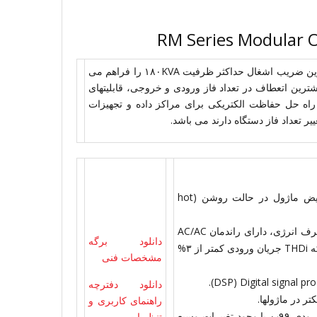
یو پی اس های ماژولار RMX به عنوان متمرکزترین یو پی اس با کمترین ضریب اشغال حداکثر ظرفیت ۱۸۰KVA را فراهم می
بیشترین اتعطاف در تعداد فاز ورودی و خروجی، قابلیتهای
رار میدهد. سری RMX، به عنوان بهترین راه حل حفاظت الکتریکی برای مراکز داده و تجهیزات
یر تعداد فاز دستگاه دارند می باشد.
طراحی ماژولار با افزونگی (Redundancy N+X) و قابلیت تعویض ماژول در حالت روشن (hot
در جهت تطابق هر چه بیشتر با محیط زیست و صرفه جویی در مصرف انرژی، دارای راندمان AC/AC
دانلود برگه
بیشتر از ۹۵% و ضریب قدرت ورودی بیشتر از ۰٫۹۹ است، در حالیکه THDi جریان ورودی کمتر از ۳%
مشخصات فنی
دانلود دفترچه
راهنمای کاربری و
عملکرد ورودی بسیار عالی جهت سازگاری کامل با ضریب قدرت ورودی ۰٫۹۹ با وجود تغییرات وسیع
تنظیمات