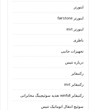
اینورتر
اینورتر fairstone
اینورتر invt
باطری
تجهیزات جانبی
درباره تتیس
رکتیفایر
رکتیفایر invt
رکتیفایر winfull تغذیه سوئیچینگ مخابراتی
سوئیچ انتقال اتوماتیک تتیس