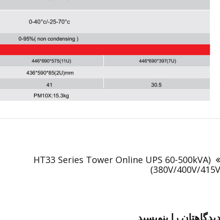
اهبری
وشته
(HT33 Series Tower Online UPS 60-500kVA
(380V/400V/415
یدگاهتان را بنویسید