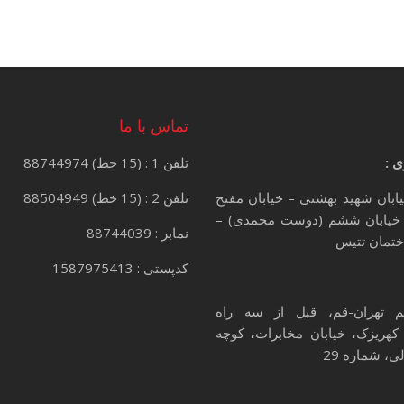
تماس با ما
ی :
تلفن 1 : (15 خط) 88744974
یابان شهید بهشتی – خیابان مفتح
تلفن 2 : (15 خط) 88504949
خیابان ششم (دوست محمدی) –
نمابر : 88744039
کدپستی : 1587975413
م تهران-قم، قبل از سه راه
کهریزک، خیابان مخابرات، کوچه
، شماره 29