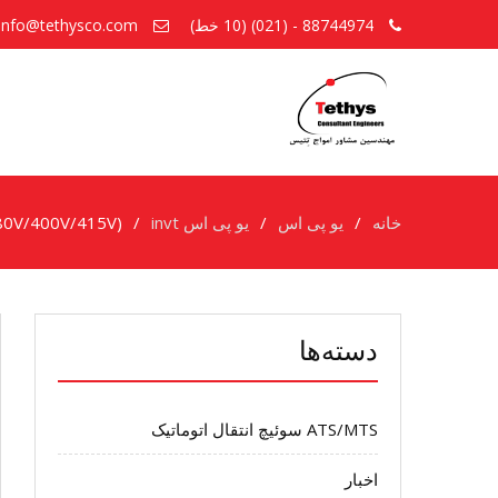
88744974 - (021) (10 خط)
info@tethysco.com
خانه
یو پی اس
یو پی اس invt
(RM Series Modular Online UPS 10-90kVA (380V/400V/415V
دسته‌ها
ATS/MTS سوئیچ انتقال اتوماتیک
اخبار