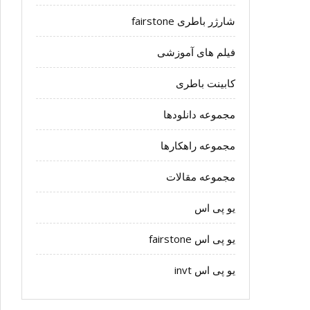
شارژر باطری fairstone
فیلم های آموزشی
کابینت باطری
مجموعه دانلودها
مجموعه راهکارها
مجموعه مقالات
یو پی اس
یو پی اس fairstone
یو پی اس invt