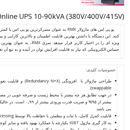
(RM Series Modular Online UPS 10-90kVA (380V/400V/415V
کنند. این دستگاه با داشتن بهترین قابلیت اطمینان و بالاترین کارایی و 
ویژه ای را در اختیار کاربر ق
حساس الکترونیکی که نیاز به قابلیت افزایش توان در آینده و به تبع آن تغی
خصوصیات کلیدی:
swappable).
می­ باشد.
قابلیت کنترل کامل، با ثبات و مطمئن با حفاظت بالا توسط DSP) Digital signal processing).
به کار گیری ماژول IGBT یکپارچه با عملکرد بهبود یافته و سایز کوچکتر در ماژول­ها.