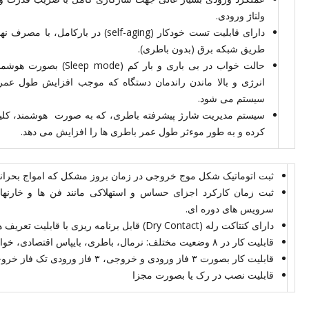
ولتاژ ورودی.
طریق شبکه برق (بدون باطری).
حالت خواب در بی باری و بار
انرژی و بالا ماندن راندمان دستگاه که موجب افزایش طول ع
سیستم می شود.
سیستم مدیریت شارژ پیشرفته باطری، که به صورت هوشمند، کلیه 
کرده و به طور موءثر طول عمر باطری ها را افزایش می دهد.
ثبت اتوماتیک شکل موج خروجی در زمان بروز مشکل که امواج بحران
ثبت زمان کارکرد اجزای حساس و استهلاکی مانند فن ها و خارنها 
سرویس های دوره ای.
دارای کنتاکت رله (Dry Contact) قابل برنامه ریزی با قابلیت تعریف هر پورت توسط کاربر.
قابلیت کار در ۸ وضعیت مختلف: نرمال، باطری، بایپاس اقتصادی، خواب در بیکاری(بار کم)، بار موتوری، مبدل فرکانس
قابلیت کار بصورت ۳ فاز ورودی و خروجی، ۳ فاز ورودی تک فاز خروجی و تک فاز ورودی و خروجی.
قابلیت نصب در رک یا بصورت مجزا