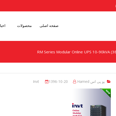
صفحه اصلی
محصولات
اخبا
یو پی اس Invt
Hamed
1396-10-20