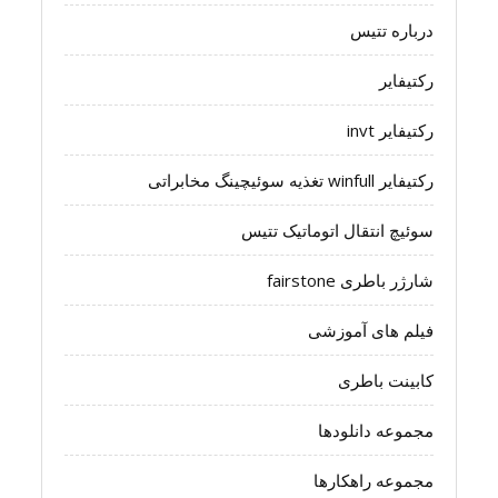
درباره تتیس
رکتیفایر
رکتیفایر invt
رکتیفایر winfull تغذیه سوئیچینگ مخابراتی
سوئیچ انتقال اتوماتیک تتیس
شارژر باطری fairstone
فیلم های آموزشی
کابینت باطری
مجموعه دانلودها
مجموعه راهکارها