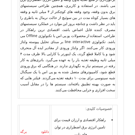
می باشند. در استفاده و کاربری، همچنین طراحی سیستمهای
برق بدون وقفه، وجود وقفه های کوچکتر از ۴ میلی ثانیه و وقفه
های بسیار کوتاه مدت در بین سوئیچ از حالت نرمال به باطری را
باید در نظر داشت و چنانچه بروز این موارد در عملکرد سیستمهای
مصرف کننده قابل اغماض باشد، اقتصادی ترین راهکار در
طراحی، استفاده از محصولات یو پی اس با تکنولوژی Offline می
باشد. تکنولوژی line interactive بر مبنای تحلیل پیوسته ولتاژ
ورودی کار می‌کنند. اگر ولتاژ ورودی از مقادیر ایده آل منحرف
شود و یا کاملا قطع گردد، یک اینورتر با کارایی بالا ظرف مدت ۴
میلی ثانیه وظیفه تغذیه بار را به عهده می‌گیرد. باتری‌های به کار
رفته در سیستم نیاز به نگهداری ندارند. در هنگامی که برق ورودی
قطع شود، کامپیوتر‌های متصل شده به یو پی اس با یک سیگنال
شبه سینوسی برای مدت ۱۰ دقیقه تغذیه می‌گردند. فیلتر هایی که
به صورت بهینه تطبیق یافته‌اند، سیستم ها را در مقابل آسیب
سخت افزاری و خرابی محافظت می‌کنند.
خصوصیات کلیدی:
راهکار اقتصادی و ارزان قیمت برای
تامین انرژی برق اضطراری در توان
دانلود برگه
های پایین.