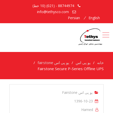
88744974 - (021) (10 خط)
info@tethysco.com
Persian
English
خانه
یو پی اس
یو پی اس fairstone
Fairstone Secure P-Series Offline UPS
یو پی اس Fairstone
1396-10-23
Hamed