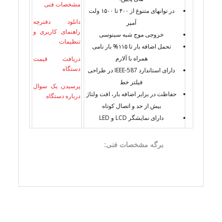
مشخصات فنی
در توانهای متنوغ از ۴۰۰ تا ۱۵۰۰ ولت
دانلود دفترچه
آمپر
راهنمای کاربری و
خروجی موج شبه سینوسی
تنظیمات
تحمل اضافه بار تا ۱۱۵% بار نامی
همراه با آلارم
دریافت قیمت
دستگاه
دارای استاندارد IEEE-587 در طراحی
فیلتر خط
پرسیدن یک سوال
حفاظت در برابر اضافه بار، افت ولتاژ
درباره دستگاه
بیش از حد و اتصال کوتاه
دارای نمایشگر LCD و LED
برگه مشخصات فنی:
راهبری