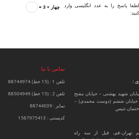
طفا پاسخ را به عدد انگلیسی وارد
چهار × 3 =
نید:
تماس با ما
ی :
تلفن 1 : (15 خط) 88744974
یابان شهید بهشتی – خیابان مفتح
تلفن 2 : (15 خط) 88504949
خیابان ششم (دوست محمدی) –
نمابر : 88744039
کدپستی : 1587975413
م تهران-قم، قبل از سه راه