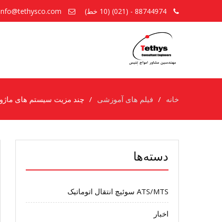
88744974 - (021) (10 خط)
info@tethysco.com
خانه
فیلم های آموزشی
چند مزیت سیستم های ماژولار 
دسته‌ها
ATS/MTS سوئیچ انتقال اتوماتیک
اخبار