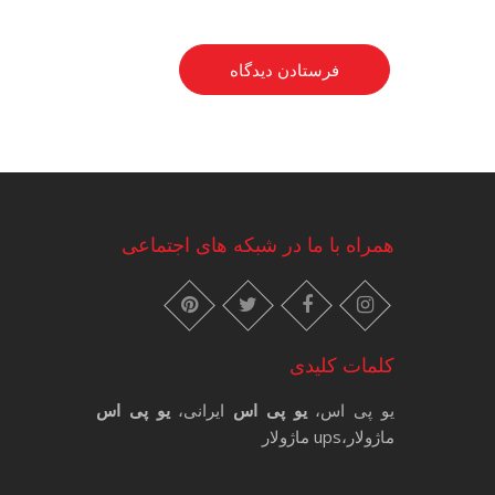
همراه با ما در شبکه های اجتماعی
instagram
pinterest
facebook
twitter
کلمات کلیدی
یو پی اس،
یو پی اس
ایرانی،
یو پی اس
ماژولار،ups ماژولار