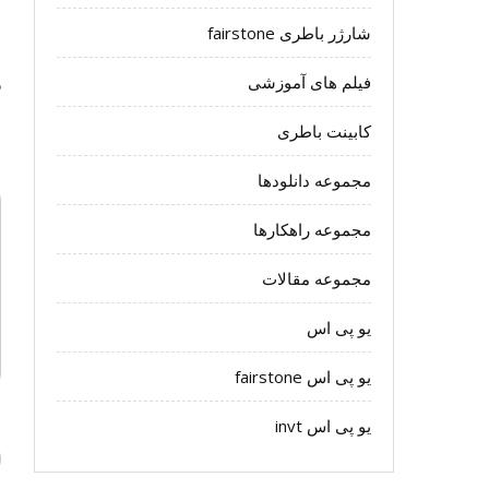
شارژر باطری fairstone
د
فیلم های آموزشی
ن
کابینت باطری
د
مجموعه دانلودها
مجموعه راهکارها
مجموعه مقالات
یو پی اس
یو پی اس fairstone
یو پی اس invt
ن