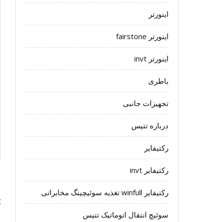
اینورتر
اینورتر fairstone
اینورتر invt
باطری
تجهیزات جانبی
درباره تتیس
رکتیفایر
رکتیفایر invt
ر
رکتیفایر winfull تغذیه سوئیچینگ مخابراتی
ن
سوئیچ انتقال اتوماتیک تتیس