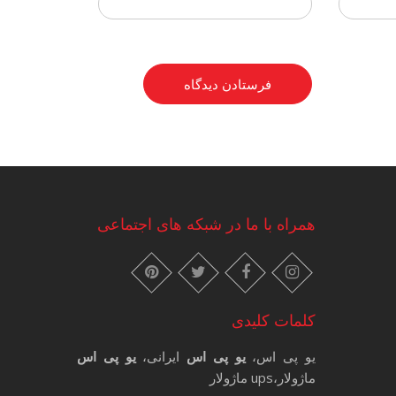
همراه با ما در شبکه های اجتماعی
instagram
pinterest
facebook
twitter
کلمات کلیدی
یو پی اس،
یو پی اس
ایرانی،
یو پی اس
ماژولار،ups ماژولار