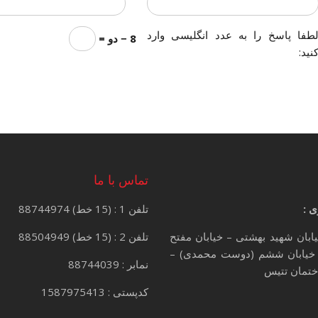
طفا پاسخ را به عدد انگلیسی وارد
8 − دو =
نید:
تماس با ما
ی :
تلفن 1 : (15 خط) 88744974
یابان شهید بهشتی – خیابان مفتح
تلفن 2 : (15 خط) 88504949
خیابان ششم (دوست محمدی) –
نمابر : 88744039
کدپستی : 1587975413