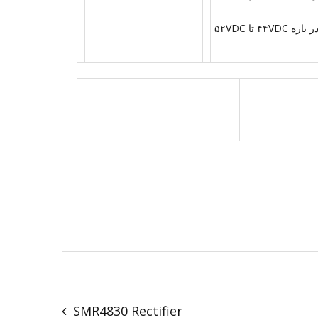
دارای آلارم افت ولتاژ خروجی کمتر از ۴۸VDC که این مقدار نیز در بازه ۴۴VDC تا ۵۲VDC
SMR4830 Rectifier