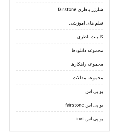
شارژر باطری fairstone
فیلم های آموزشی
کابینت باطری
مجموعه دانلودها
مجموعه راهکارها
مجموعه مقالات
یو پی اس
یو پی اس fairstone
یو پی اس invt