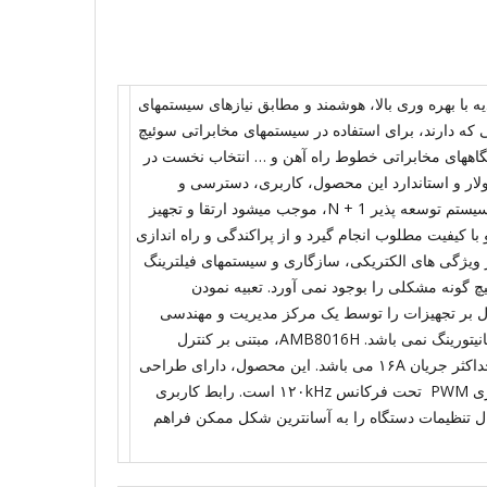
 با بهره وری بالا، هوشمند و مطابق نیازهای سیستمهای
۴۸V با فرکانس سوئیچینگ بالایی که دارند، برای استفاده در سیستمهای مخابراتی سوئیچ
ستگاههای مخابراتی خطوط راه آهن و … انتخاب نخست در
لار و استاندارد این محصول، کاربری، دسترسی و
سرویس و نگهداری آسان آنرا از سمت جلوی دستگاه ممکن نموده است. سیستم توسعه پذیر N + 1، موجب میشود ارتقا و تجهیز
ا کیفیت مطلوب انجام گیرد و از پراکندگی و راه اندازی
از ویژگی های الکتریکی، سازگاری و سیستمهای فیلترینگ
 گونه مشکلی را بوجود نمی آورد. تعبیه نمودن
رل بر تجهیزات را توسط یک مرکز مدیریت و مهندسی
امکان پذیر نموده است و نیازی به حضور فیزیکی برای اعمال تنظیمات و مانیتورینگ نمی باشد. AMB8016H، مبتنی بر کنترل
میکرو پروسسوری ایمن با تغذیه ورودی تکفاز و ارائه خروجی ۴۸VDC با حداکثر جریان ۱۶A می باشد. این محصول، دارای طراحی
یکسوساز تمام موج به همراه مدارات تصحیح ضریب توان ورودی با تکنولوژی PWM تحت فرکانس ۱۲۰kHz است. رابط کاربری
ده و امکان اعمال تنظیمات دستگاه را به آسانترین شکل ممکن فراهم