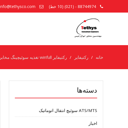
88744974 - (021) (10 خط)
info@tethysco.com
خانه
رکتیفایر
رکتیفایر winfull تغذیه سوئیچینگ مخابراتی
دسته‌ها
ATS/MTS سوئیچ انتقال اتوماتیک
اخبار