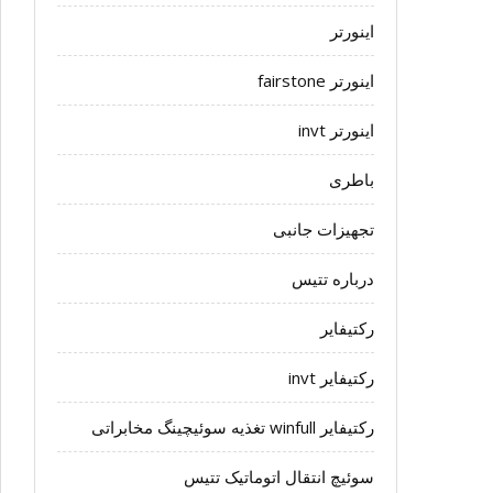
اینورتر
اینورتر fairstone
اینورتر invt
باطری
تجهیزات جانبی
درباره تتیس
رکتیفایر
رکتیفایر invt
رکتیفایر winfull تغذیه سوئیچینگ مخابراتی
سوئیچ انتقال اتوماتیک تتیس