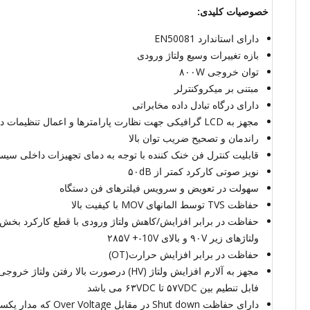
خصوصیات کلیدی:
دارای استاندارد EN50081
بازه تغییرات وسیع ولتاژ ورودی
توان خروجی ۸۰۰W
مبتنی بر میکروکنترلر
دارای درگاه تبادل داده مخابراتی
مجهز به LCD گرافیکی جهت نظارت پارامترها و اعمال تنظیمات دستگاه
راندمان و تصحیح ضریب توان بالا
قابلیت کنترل فن خنک کننده با توجه به دمای تجهیزات داخلی سیس
نویز صوتی کارکرد کمتر از ۵۰dB
سهولت در تعویض و سرویس فیلترهای فن دستگاه
حفاظت TVS توسط المانهای MOV با کیفیت بالا
حفاظت در برابر افزایش/کاهش ولتاژ ورودی با قطع کارکرد بخش ی
ولتاژهای زیر ۹۰V و بالای ۲۸۵V +-10V
حفاظت در برابر افزایش حرارت(OT)
فابل تنطیم بین ۵۷VDC تا ۶۳VDC می باشد
دارای حفاظت Shut down در مقابل e