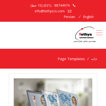
88744974 - (021) (10 خط)
info@tethysco.com
Persian
English
خانه
Page Templates