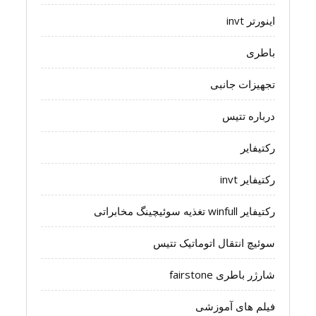
اینورتر invt
باطری
تجهیزات جانبی
درباره تتیس
رکتیفایر
رکتیفایر invt
رکتیفایر winfull تغذیه سوئیچینگ مخابراتی
سوئیچ انتقال اتوماتیک تتیس
شارژر باطری fairstone
فیلم های آموزشی