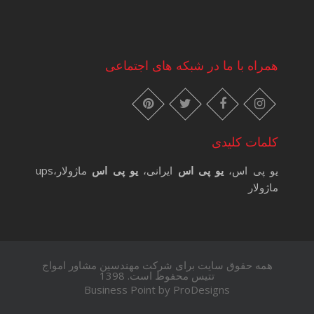
همراه با ما در شبکه های اجتماعی
instagram
pinterest
facebook
twitter
کلمات کلیدی
یو پی اس،
یو پی اس
ایرانی،
یو پی اس
ماژولار،ups
ماژولار
همه حقوق سایت برای شرکت مهندسین مشاور امواج
تتیس محفوظ است. 1398
Business Point by
ProDesigns