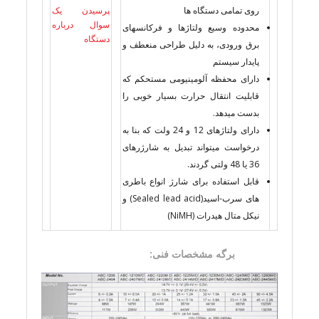
روی تمامی دستگاه ها
پرسیدن یک
سوال درباره
محدوده وسیع ولتاژها و فرکانسهای
دستگاه
برق ورودی، به دلیل طراحی منعطف و
پایدار سیستم
دارای محفظه آلومینیومی مستحکم که
قابلیت انتقال حرارت بسیار خوبی را
بدست میدهد.
دارای ولتاژهای 12 و 24 ولت که بنا به
درخواست میتواند تبدیل به شارژرهای
36 یا 48 ولتی گردند.
قابل استفاده برای شارژ انواع باطری
های سرب-اسید(Sealed lead acid) و
نیکل متال هیدرات (NiMH)
برگه مشخصات فنی: