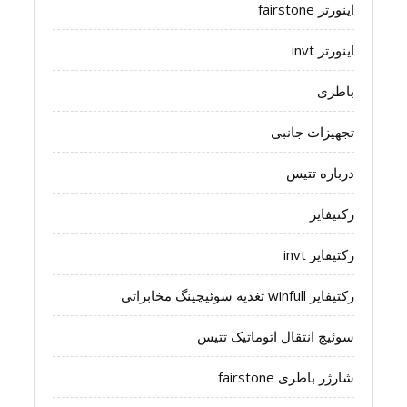
اینورتر fairstone
اینورتر invt
باطری
تجهیزات جانبی
درباره تتیس
رکتیفایر
رکتیفایر invt
رکتیفایر winfull تغذیه سوئیچینگ مخابراتی
سوئیچ انتقال اتوماتیک تتیس
شارژر باطری fairstone