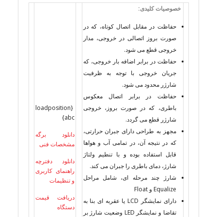
خصوصیات کلیدی:
حفاظت در مقابل اتصال کوتاه، که در
صورت بروز اتصالی در خروجی، مدار
خروجی قطع می شود.
حفاظت در برابر اضافه بار خروجی، که
جریان خروجی با توجه به ظرفیت
شارژر محدود می شود.
حفاظت در برابر اتصال معکوس
باطری، که در صورت بروز، خروجی
{loadposition
abc}
شارژر قطع می گردد.
مجهز به طراحی دارای جبران حرارتی،
دانلود برگه
که در نتیجه آن، در تمامی آب و هواها
مشخصات فنی
قابل استفاده بوده و با تنطیم ولتاژ
دانلود دفترچه
شارژ، دمای باطری را جبران می کند.
راهنمای کاربری
شارژ چند مرحله ای، شامل مراحل
و تنظیمات
Equalize و Float
دریافت قیمت
دارای نمایشگر LCD یا عقربه ای بنا به
دستگاه
تقاضا و نمایشگر LED وضعیت شارژ بر