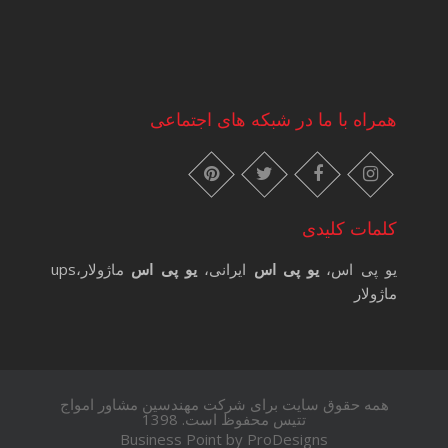
همراه با ما در شبکه های اجتماعی
instagram
pinterest
facebook
twitter
کلمات کلیدی
یو پی اس،
یو پی اس
ایرانی،
یو پی اس
ماژولار،ups
ماژولار
همه حقوق سایت برای شرکت مهندسین مشاور امواج
تتیس محفوظ است. 1398
Business Point by
ProDesigns