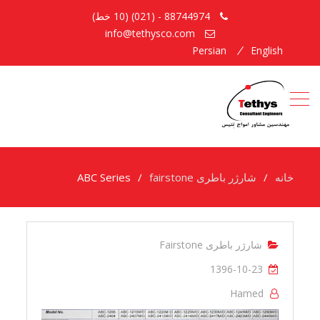
88744974 - (021) (10 خط)
info@tethysco.com
Persian
English
خانه
شارژر باطری fairstone
ABC Series
شارژر باطری Fairstone
1396-10-23
Hamed