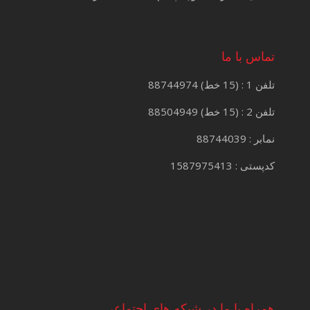
تماس با ما
تلفن 1 : (15 خط) 88744974
تلفن 2 : (15 خط) 88504949
نمابر : 88744039
کدپستی : 1587975413
همراه با ما در شبکه های اجتماعی