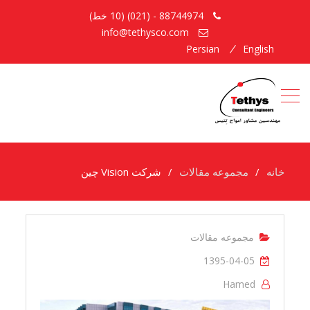
88744974 - (021) (10 خط)
info@tethysco.com
Persian
English
خانه
مجموعه مقالات
شرکت Vision چین
مجموعه مقالات
1395-04-05
Hamed