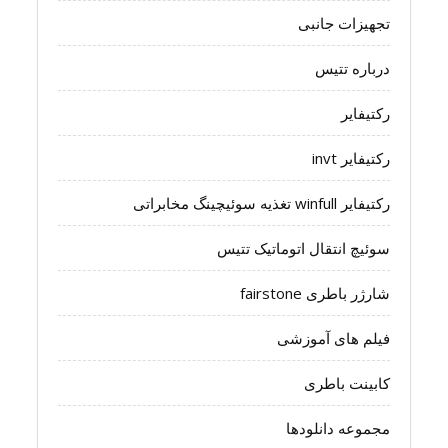
تجهیزات جانبی
درباره تتیس
رکتیفایر
رکتیفایر invt
رکتیفایر winfull تغذیه سوئیچینگ مخابراتی
سوئیچ انتقال اتوماتیک تتیس
شارژر باطری fairstone
فیلم های آموزشی
کابینت باطری
مجموعه دانلودها