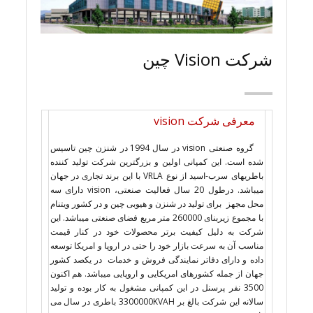
شرکت Vision چین
معرفی شرکت vision
گروه صنعتی vision در سال 1994 در شنزن چین تاسیس
شده است. این کمپانی اولین و بزرگترین شرکت تولید کننده
باطریهای سرب-اسید از نوع VRLA با این برند تجاری در جهان
میباشد. درطول 20 سال فعالیت صنعتی، vision دارای سه
محل مجهز برای تولید در شنزن و هیوبی چین و در کشور ویتنام
با مجموع زیربنای 260000 متر مربع فضای صنعتی میباشد. این
شرکت به دلیل کیفیت برتر محصولات خود در کنار قیمت
مناسب آن به سرعت بازار خود را حتی در اروپا و امریکا توسعه
داده و دارای دفاتر نمایندگی فروش و خدمات در یکصد کشور
جهان از جمله کشورهای امریکایی و اروپایی میباشد. هم اکنون
3500 نفر پرسنل در این کمپانی مشغول به کار بوده و تولید
سالانه این شرکت بالغ بر 3300000KVAH باطری در سال می