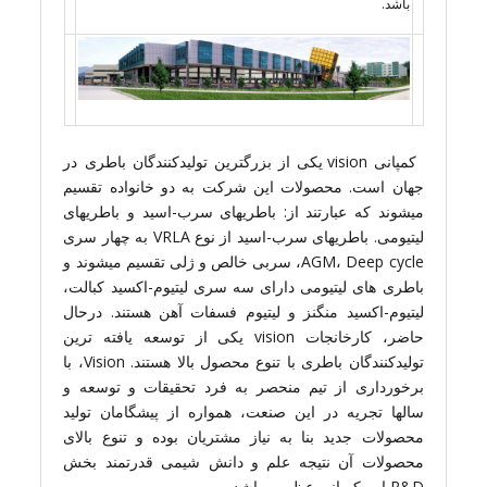
باشد.
کمپانی vision یکی از بزرگترین تولیدکنندگان باطری در
جهان است. محصولات این شرکت به دو خانواده تقسیم
میشوند که عبارتند از: باطریهای سرب-اسید و باطریهای
لیتیومی. باطریهای سرب-اسید از نوع VRLA به چهار سری
AGM، Deep cycle، سربی خالص و ژلی تقسیم میشوند و
باطری های لیتیومی دارای سه سری لیتیوم-اکسید کبالت،
لیتیوم-اکسید منگنز و لیتیوم فسفات آهن هستند. درحال
حاضر، کارخانجات vision یکی از توسعه یافته ترین
تولیدکنندگان باطری با تنوع محصول بالا هستند. Vision، با
برخورداری از تیم منحصر به فرد تحقیقات و توسعه و
سالها تجریه در این صنعت، همواره از پیشگامان تولید
محصولات جدید بنا به نیاز مشتریان بوده و تنوع بالای
محصولات آن نتیجه علم و دانش شیمی قدرتمند بخش
R&D این کمپانی عظیم میباشد.