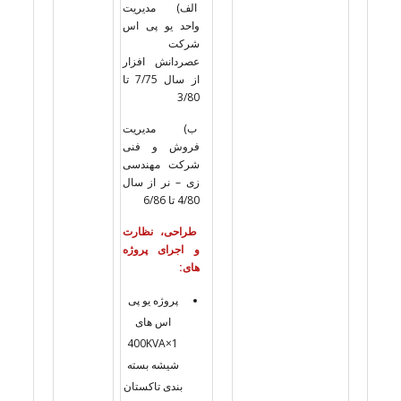
الف) مدیریت
واحد یو پی اس
شرکت
عصردانش افزار
از سال 7/75 تا
3/80
ب) مدیریت
فروش و فنی
شرکت مهندسی
زی – نر از سال
4/80 تا 6/86
طراحی، نظارت
و اجرای پروژه
های:
پروژه یو پی
اس های
1×400KVA
شیشه بسته
بندی تاکستان