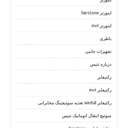
اینورتر fairstone
اینورتر invt
باطری
تجهیزات جانبی
درباره تتیس
رکتیفایر
رکتیفایر invt
رکتیفایر winfull تغذیه سوئیچینگ مخابراتی
سوئیچ انتقال اتوماتیک تتیس