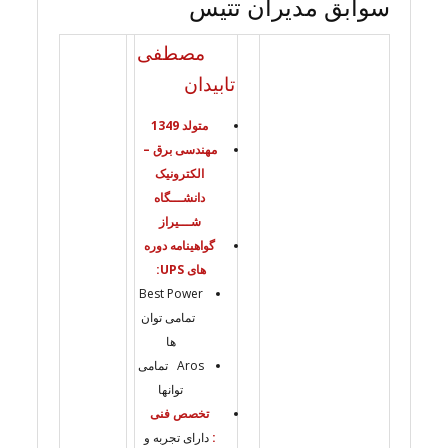
سوابق مدیران تتیس
مصطفی
تابیدان
متولد 1349
مهندسی برق –
الکترونیک
دانشـــگاه
شـــیراز
گواهینامه دوره
های UPS:
Best Power
تمامی توان
ها
Aros تمامی
توانها
تخصص فنی
:
دارای تجربه و