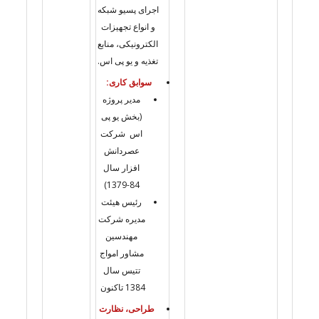
اجرای پسیو شبکه
و انواع تجهیزات
الکترونیکی، منابع
تغذیه و یو پی اس.
سوابق کاری:
مدیر پروژه
(بخش یو پی
اس شرکت
عصردانش
افزار سال
84-1379)
رئیس هیئت
مدیره شرکت
مهندسین
مشاور امواج
تتیس سال
1384 تاکنون
طراحی، نظارت