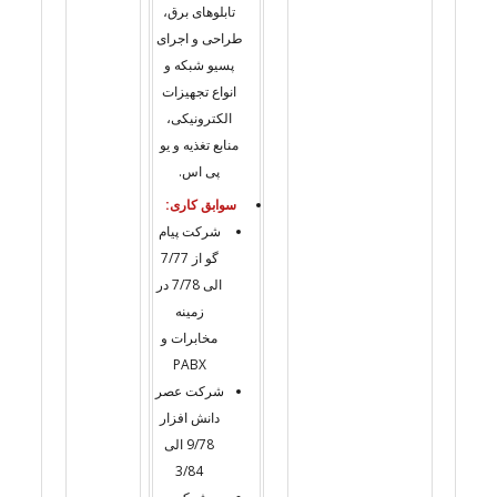
تابلوهای برق،
طراحی و اجرای
پسیو شبکه و
انواع تجهیزات
الکترونیکی،
منابع تغذیه و یو
پی اس.
سوابق کاری:
شرکت پیام
گو از 7/77
الی 7/78 در
زمینه
مخابرات و
PABX
شرکت عصر
دانش افزار
9/78 الی
3/84