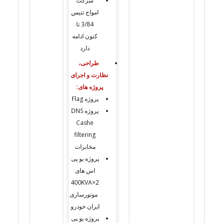
شرکت
امواج تتیس
3/84 تا
کنون ادامه
دارد
طراحی،
نظارت و اجرای
پروژه های:
پروژه Flag
پروژه DNS
Cashe
filtering
مخابرات
پروژه یو پی
اس های
2×400KVA
موتورسازی
ایران خودرو
پروژه یو پی