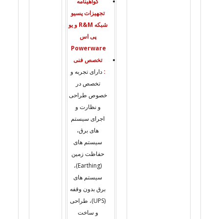
گواهینامه
تجهیزات پسیو
شبکه R&M و یو
پی اس
Powerware
تخصص فنی
:
دارای تجربه و
تخصص در
خصوص طراحی
و نظارت و
اجرای سیستم
های برق،
سیستم های
حفاظت زمین
(Earthing)،
سیستم های
برق بدون وقفه
(UPS)، طراحی
و ساخت