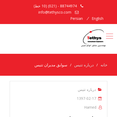
88744974 - (021) (10 خط)
info@tethysco.com
Persian
English
خانه
درباره تتیس
سوابق مدیران تتیس
درباره تتیس
1397-02-17
Hamed