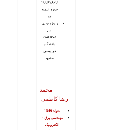
3×100KVA
حوزه علمیه
قم
پروژه یو پی
اس
2x40KVA
دانشگاه
فردوسی
مشهد
محمد
رضا کاظمی
متولد 1349
مهندسی برق –
الکترونیک