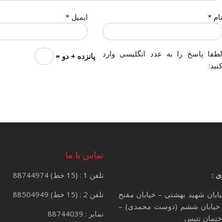
ام
*
ایمیل
*
طفا پاسخ را به عدد انگلیسی وارد
پانزده + دو =
نید:
تماس با ما
ی :
تلفن 1 : (15 خط) 88744974
یابان شهید بهشتی – خیابان مفتح
تلفن 2 : (15 خط) 88504949
خیابان ششم (دوست محمدی) –
نمابر : 88744039