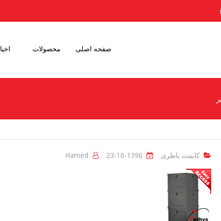
صفحه اصلی
محصولات
اخبا
کابینت باطری
1396-10-23
Hamed