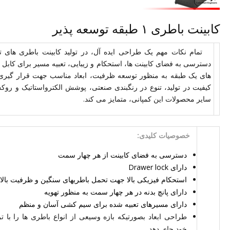
کابینت باطری ۱ طبقه توسعه پذیر
تمام نکات مهم یک طراحی ایده آل، در تولید کابینت باطری های ت
دسترسی به فضای کابینت ها، استحکام و زیبایی، تعبیه مسیر برای کابل 
های یک طبقه به منظور توسعه ظرفیت، ابعاد مناسب جهت قرار گیری ب
کیفیت در تولید، تنوع در رنگبندی صنعتی، پوشش الکترواستاتیک و روکش
سایر محصولات این کمپانی، متمایز می کند.
خصوصیات کلیدی:
دسترسی به فضای کابینت از هر چهار سمت
دارای Drawer lock
استحکام فیزیکی بالا جهت تحمل باطریهای سنگین و ظرفیت بالا
دارای پانچ بدنه در هر چهار سمت به منظور تهویه
دارای مسیرهای تعبیه شده برای سیم کشی آسان و منظم
طراحی ابعاد بصورتیکه بازه وسیعی از انواع باطری ها را با 
خود جای دهد