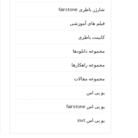
شارژر باطری fairstone
فیلم های آموزشی
کابینت باطری
مجموعه دانلودها
مجموعه راهکارها
مجموعه مقالات
یو پی اس
یو پی اس fairstone
یو پی اس invt