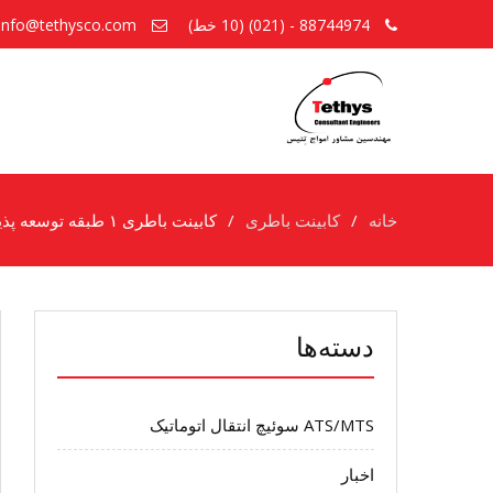
88744974 - (021) (10 خط)
info@tethysco.com
خانه
کابینت باطری
کابینت باطری ۱ طبقه توسعه پذیر
دسته‌ها
ATS/MTS سوئیچ انتقال اتوماتیک
اخبار