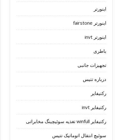
اینورتر
اینورتر fairstone
اینورتر invt
باطری
تجهیزات جانبی
درباره تتیس
رکتیفایر
رکتیفایر invt
رکتیفایر winfull تغذیه سوئیچینگ مخابراتی
سوئیچ انتقال اتوماتیک تتیس