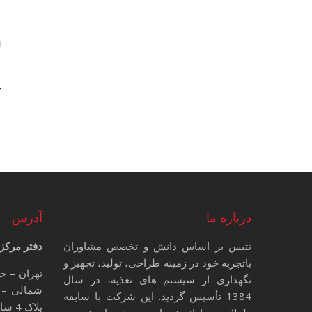
ن
ل
ک
درباره ما
آدرس
تتیس بر اساس دانش و تخصص مشاوران
دفتر مرکز
باتجربه خود در زمینه طراحی، تولید، تجهیز و
تهران – خ
نگهداری از سیستم های تغذیه، در سال
شمالی – 
1384 تأسیس گردید. این شرکت با سابقه
پلاک 4 ساختمان تتیس