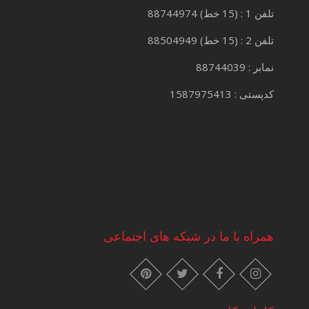
تلفن 1 : (15 خط) 88744974
تلفن 2 : (15 خط) 88504949
نمابر : 88744039
کدپستی : 1587975413
همراه با ما در شبکه های اجتماعی
instagram
pinterest
facebook
twitter