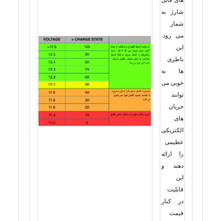
شارژ به
شمار
می رود.
این
باطری
ها به
خوبی می
توانند
جریان
های
الکتریکی
عظیمی
را ارائه
دهند و
این
قابلیت
در کنار
قیمت