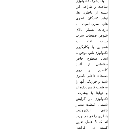
با پیشرف تکنولوژی
ساخت و طراحی این
دسته از باطری ها،
تولید کنندگان باطری
های سرب-اسید، به
درجات بسیار بالای
خلوص صفحات سرب
دست یافته اند،
همچنین با بکارگیری
تکنولوژی نانو، موفق به
ایجاد سطوح خاص
حفاظتی از آلیاژ
کلسیم بر روی
صفحات داخلی باطری
شده و خوردگی آنها را
به شدت کاهش داده اند
و نهایتا با پیشرفت
تکنولوژی در گرایش
شیمی، غلظت بسیار
بالای الکترولیت
باطری را فراهم آورده
اند که 3 عامل تعیین
کننده در افزایش