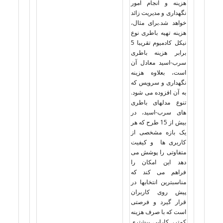
هزینه و انجام امور
نگهداری و مدیریت زائد
خواهد شد.برای مثال،
هزینه تهیه باطری نوع
نیکل کادمیوم تقریبا 5
برابر هزینه باطری
سرب-اسید معادل آن
است، بعلاوه هزینه
نگهداری و سرویس که
به آن افزوده می شود.
تنوع مدلهای باطری
های سرب-اسید، در
بیش از 15 طرح که هر
یک بازه مشخصی از
کاربری ها و کیفیت
متفاوتی را پوشش می
دهد این امکان را
فراهم می کند که
مناسبترین انتخابها در
پیش روی کاربران
قرار گیرد و فرصتی
است که با صرف هزینه
کمتر، کارایی بیشتری