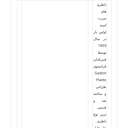
باطری
های
سرب-
اسید
اولین بار
در سال
1859
توسط
فیزیکدان
فرانسوی
Gaston
Plante
طراحی
و ساخته
شد و
قدیمی
ترین نوع
باطری
های قابل