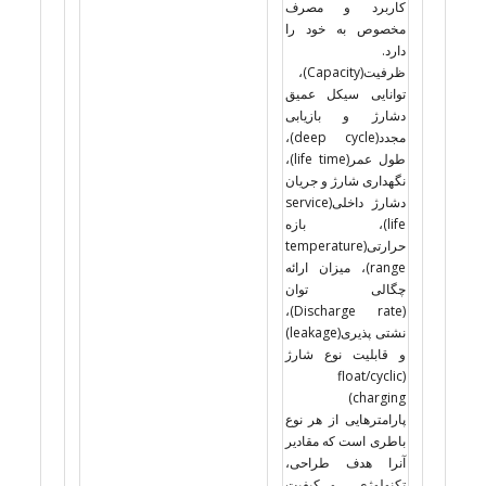
کاربرد و مصرف
مخصوص به خود را
دارد.
ظرفیت(Capacity)،
توانایی سیکل عمیق
دشارژ و بازیابی
مجدد(deep cycle)،
طول عمر(life time)،
نگهداری شارژ و جریان
دشارژ داخلی(service
life)، بازه
حرارتی(temperature
range)، میزان ارائه
چگالی توان
(Discharge rate)،
نشتی پذیری(leakage)
و قابلیت نوع شارژ
(float/cyclic
charging)
پارامترهایی از هر نوع
باطری است که مقادیر
آنرا هدف طراحی،
تکنولوژی و کیفیت