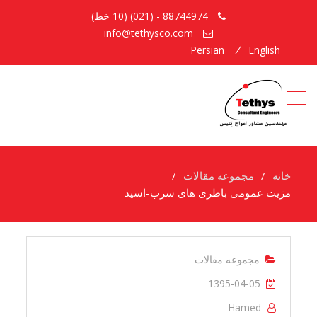
88744974 - (021) (10 خط)
info@tethysco.com
Persian
English
خانه
مجموعه مقالات
مزیت عمومی باطری های سرب-اسید
مجموعه مقالات
1395-04-05
Hamed