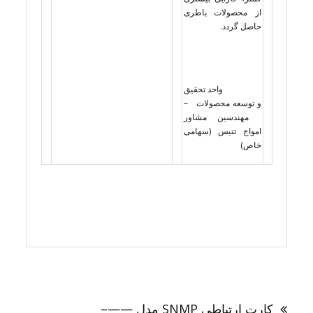
از محصولات باطری
حاصل گردد.
واحد تحقیق
و توسعه محصولات –
مهندسین مشاور
امواج تتیس (سهامی
خاص)
راهبری
نوشته
کارت ارتباطی SNMP مدل ——–