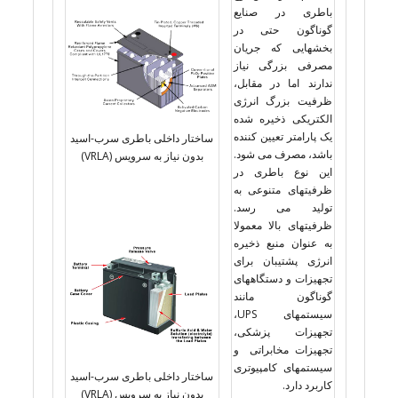
باطری در صنایع
گوناگون حتی در
بخشهایی که جریان
مصرفی بزرگی نیاز
ندارند اما در مقابل،
ظرفیت بزرگ انرژی
الکتریکی ذخیره شده
یک پارامتر تعیین کننده
ساختار داخلی باطری سرب-اسید
باشد، مصرف می شود.
بدون نیاز به سرویس (VRLA)
این نوع باطری در
ظرفیتهای متنوعی به
تولید می رسد.
ظرفیتهای بالا معمولا
به عنوان منبع ذخیره
انرژی پشتیبان برای
تجهیزات و دستگاههای
گوناگون مانند
سیستمهای UPS،
تجهیزات پزشکی،
تجهیزات مخابراتی و
سیستمهای کامپیوتری
ساختار داخلی باطری سرب-اسید
کاربرد دارد.
بدون نیاز به سرویس (VRLA)