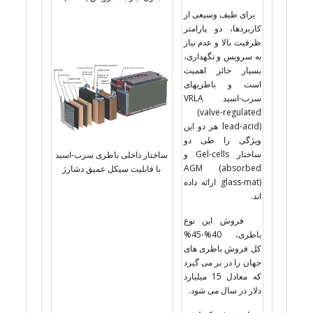
برای طیف وسیعی از
کاربردها، دو پارامتر
ظرفیت بالا و عدم نیاز
به سرویس و نگهداری،
بسیار حائز اهمیت
است و باطریهای
سرب-اسید VRLA
(valve-regulated
lead-acid) هر دو این
ویژگی را طی دو
ساختار Gel-cells و
ساختار داخلی باطری سرب-اسید
AGM (absorbed
با قابلیت سیکل عمیق دشارژ
glass-mat) ارائه داده
اند.
فروش این نوع
باطری، 40%-45%
کل فروش باطری های
جهان را در بر می گیرد
که معادل 15 میلیارد
دلار در سال می شود.