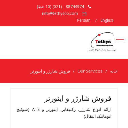
88744974 - (021) (10 خط)
info@tethysco.com
Persian
English
خانه
Our Services
فروش شارژر و اینورتر
فروش شارژر و اینورتر
ارائه انواع شارژر، رکتیفایر، اینورتر و ATS (سوئیچ
اتوماتیک انتقال)