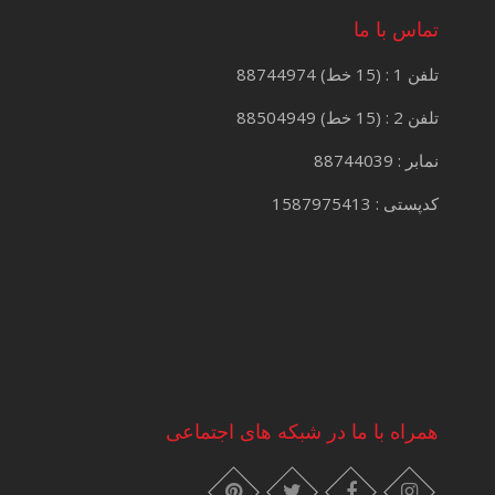
تماس با ما
تلفن 1 : (15 خط) 88744974
تلفن 2 : (15 خط) 88504949
نمابر : 88744039
کدپستی : 1587975413
همراه با ما در شبکه های اجتماعی
instagram
pinterest
facebook
twitter