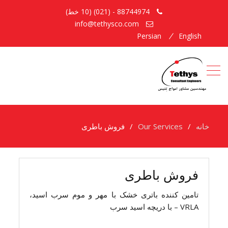
88744974 - (021) (10 خط)
info@tethysco.com
Persian
English
خانه
Our Services
فروش باطری
فروش باطری
تامین کننده باتری خشک با مهر و موم سرب اسید،
VRLA – با دریچه اسید سرب