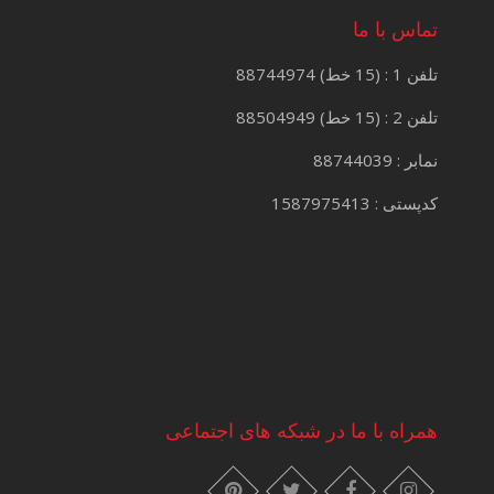
تماس با ما
تلفن 1 : (15 خط) 88744974
تلفن 2 : (15 خط) 88504949
نمابر : 88744039
کدپستی : 1587975413
همراه با ما در شبکه های اجتماعی
instagram
pinterest
facebook
twitter