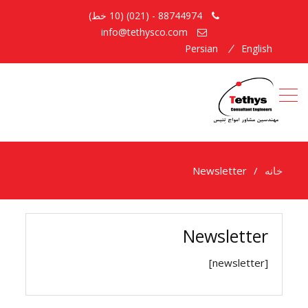
88744974 - (021) (10 خط)
info@tethysco.com
Persian
English
خانه
Newsletter
Newsletter
[newsletter]