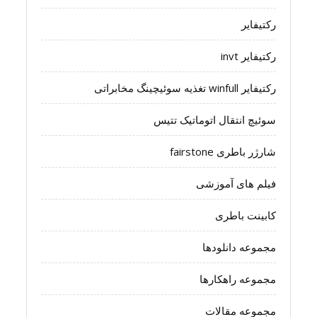
رکتیفایر
رکتیفایر invt
رکتیفایر winfull تغذیه سوئیچینگ مخابراتی
سوئیچ انتقال اتوماتیک تتیس
شارژر باطری fairstone
فیلم های آموزشی
کابینت باطری
مجموعه دانلودها
مجموعه راهکارها
مجموعه مقالات