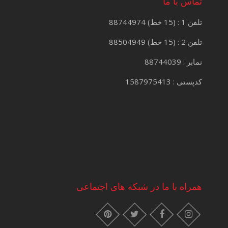
تماس با ما
تلفن 1 : (15 خط) 88744974
تلفن 2 : (15 خط) 88504949
نمابر : 88744039
کدپستی : 1587975413
همراه با ما در شبکه های اجتماعی
instagram
pinterest
facebook
twitter