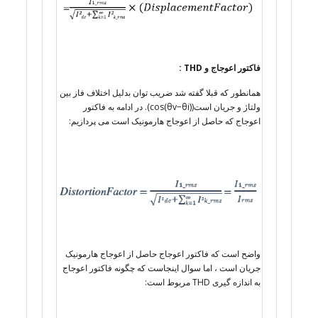
فاکتور اعوجاج و THD :
همانطور که قبلا گفته شد ضریب توان بدلیل اختلاف فاز بین
ولتاژ و جریان است(cos(θv−θi)). در ادامه به فاکتور
اعوجاج که حاصل از اعوجاج هارمونیک است می پردازیم:
واضح است که فاکتور اعوجاج حاصل از اعوجاج هارمونیک
جریان است ، اما سوال اینجاست که چگونه فاکتور اعوجاج
به اندازه گیری THD مربوط است: