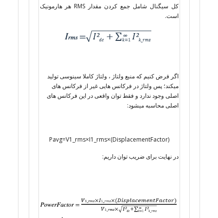
کل سیگنال شامل جمع کردن مقدار RMS هر هارمونیک
است.
اگر فرض کنیم که منبع ولتاژ ، ولتاژ کاملا سینوسی تولید
میکند؛ پس ولتاژ در فرکانس هایی غیر از فرکانس های
اصلی وجود ندارد و فقط توان واقعی در این فرکانس های
اصلی محاسبه میشود:
Pavg=V1_rms×I1_rms×(DisplacementFactor)
در نهایت برای ضریب توان داریم: