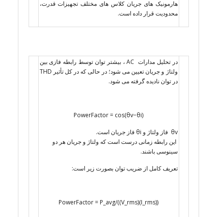
هارمونیک های جریان کلاس های مختلف تجهیزات قدرت،
محدودیت قرار داده است.
در تحلیل مدارات AC ، بیشتر توان توسط رابطه فازی بین
ولتاژ و جریان تعیین می شود؛ در حالی که در کل تأثیر THD
در توان نادیده گرفته می شود.
PowerFactor = cos(θv−θi)
θv فاز ولتاژ و θi فاز جریان است.
این رابطه زمانی درست است که ولتاژ و جریان هر دو
سینوسی باشند.
تعریف کامل از ضریب توان بصورت زیر است:
PowerFactor = P_avg/((V_rms)(I_rms))