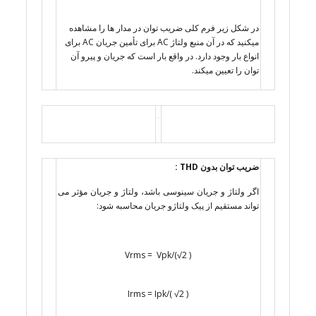
در شکل زیر فرم کلی ضریب توان در مدار ها را مشاهده
میکنید که در آن منبع ولتاژ AC برای تأمین جریان AC برای
انواع بار وجود دارد. در واقع بار است که جریان و پیرو آن
توان را تعیین میکند.
ضریب توان بدون THD :
اگر ولتاژ و جریان سینوسی باشد، ولتاژ و جریان مؤثر می
تواند مستقیم از پیک ولتاژو جریان محاسبه شود:
Vrms = Vpk/(√2 )
Irms = Ipk/( √2 )