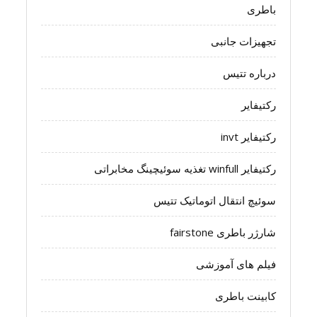
باطری
تجهیزات جانبی
درباره تتیس
رکتیفایر
رکتیفایر invt
رکتیفایر winfull تغذیه سوئیچینگ مخابراتی
سوئیچ انتقال اتوماتیک تتیس
شارژر باطری fairstone
فیلم های آموزشی
کابینت باطری