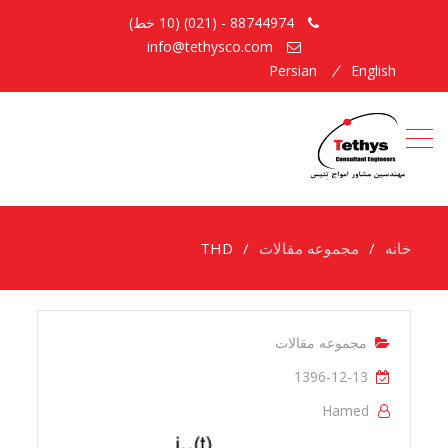
88744974 - (021) (10 خط)
info@tethysco.com
Persian
English
خانه
مجموعه مقالات
THD
مجموعه مقالات
1396-12-13
Hamed