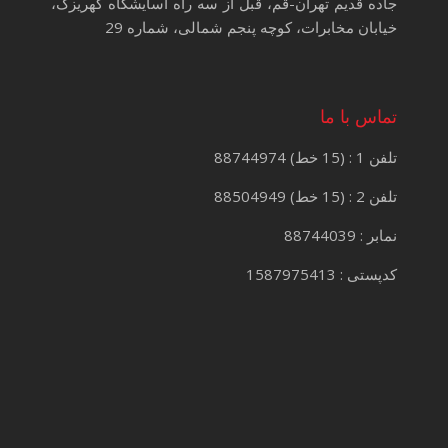
جاده قدیم تهران-قم، قبل از سه راه آسایشگاه کهریزک،
خیابان مخابرات، کوچه پنجم شمالی، شماره 29
تماس با ما
تلفن 1 : (15 خط) 88744974
تلفن 2 : (15 خط) 88504949
نمابر : 88744039
کدپستی : 1587975413