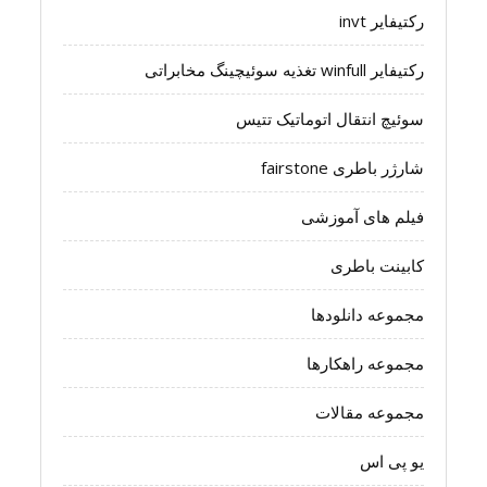
رکتیفایر invt
رکتیفایر winfull تغذیه سوئیچینگ مخابراتی
سوئیچ انتقال اتوماتیک تتیس
شارژر باطری fairstone
فیلم های آموزشی
کابینت باطری
مجموعه دانلودها
مجموعه راهکارها
مجموعه مقالات
یو پی اس