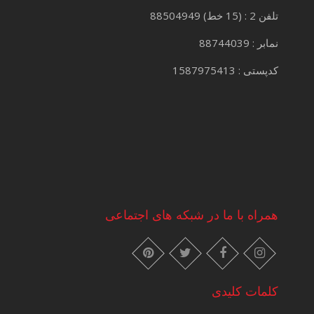
تلفن 2 : (15 خط) 88504949
نمابر : 88744039
کدپستی : 1587975413
همراه با ما در شبکه های اجتماعی
instagram
pinterest
facebook
twitter
کلمات کلیدی