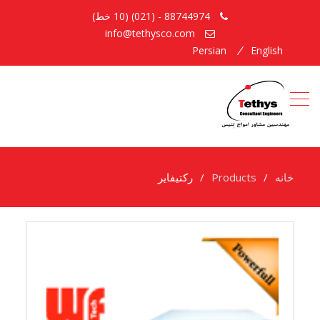
88744974 - (021) (10 خط)
info@tethysco.com
Persian
English
خانه
Products
رکتیفایر
رکتیفایر