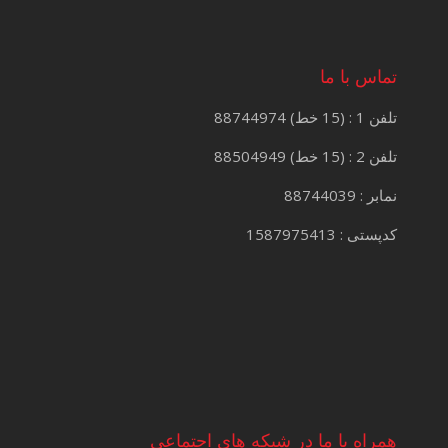
تماس با ما
تلفن 1 : (15 خط) 88744974
تلفن 2 : (15 خط) 88504949
نمابر : 88744039
کدپستی : 1587975413
همراه با ما در شبکه های اجتماعی