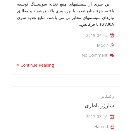
این سری از سیستمهای منبع تغذیه سوئیچینگ توسعه
یافته، جزء منابع تغذیه با بهره وری بالا، هوشمند و مطابق
نیازهای سیستمهای مخابراتی می باشند. منابع تغذیه سری
۴۸V30A با فرکانس…
2019-04-12
Modir
On SMR4816 Rectifier
No Comment
Continue Reading
رکتیفایر
شارژر باطری
2017-03-16
Hamed