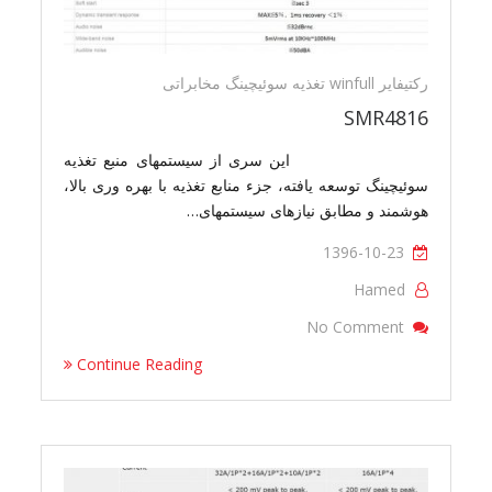
رکتیفایر winfull تغذیه سوئیچینگ مخابراتی
SMR4816
این سری از سیستمهای منبع تغذیه
سوئیچینگ توسعه یافته، جزء منابع تغذیه با بهره وری بالا،
هوشمند و مطابق نیازهای سیستمهای…
1396-10-23
Hamed
On SMR4816
No Comment
Continue Reading