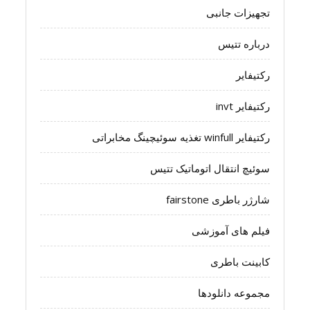
تجهیزات جانبی
درباره تتیس
رکتیفایر
رکتیفایر invt
رکتیفایر winfull تغذیه سوئیچینگ مخابراتی
سوئیچ انتقال اتوماتیک تتیس
شارژر باطری fairstone
فیلم های آموزشی
کابینت باطری
مجموعه دانلودها