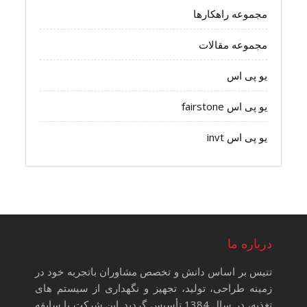
مجموعه راهکارها
مجموعه مقالات
یو پی اس
یو پی اس fairstone
یو پی اس invt
درباره ما
تتیس بر اساس دانش و تخصص مشاوران باتجربه خود در
زمینه طراحی، تولید، تجهیز و نگهداری از سیستم های
تغذیه، در سال 1384 تأسیس گردید. این شرکت با سابقه