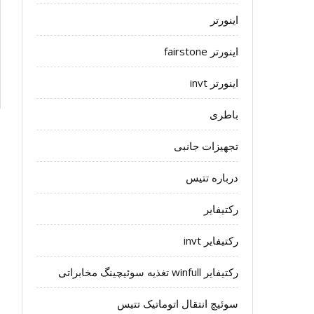
اینورتر
اینورتر fairstone
اینورتر invt
باطری
تجهیزات جانبی
درباره تتیس
رکتیفایر
رکتیفایر invt
رکتیفایر winfull تغذیه سوئیچینگ مخابراتی
سوئیچ انتقال اتوماتیک تتیس