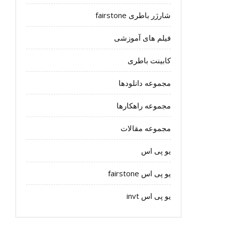
شارژر باطری fairstone
فیلم های آموزشی
کابینت باطری
مجموعه دانلودها
مجموعه راهکارها
مجموعه مقالات
یو پی اس
یو پی اس fairstone
یو پی اس invt