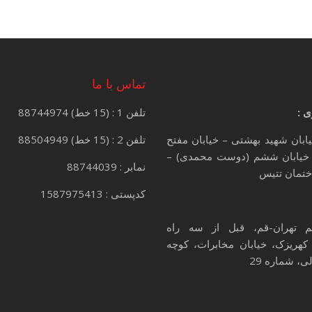
تماس با ما
ی :
تلفن 1 : (15 خط) 88744974
یابان شهید بهشتی – خیابان مفتح
تلفن 2 : (15 خط) 88504949
خیابان ششم (دوست محمدی) –
نمابر : 88744039
کدپستی : 1587975413
م تهران-قم، قبل از سه راه
کهریزک، خیابان مخابرات، کوچه
، شماره 29