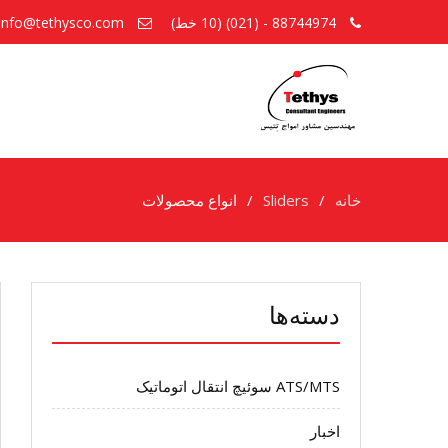
88744974 - (021) (10 خط)
info@tethysco.com
خانه
Sliders
انواع محصولات
دسته‌ها
ATS/MTS سوئیچ انتقال اتوماتیک
اخبار