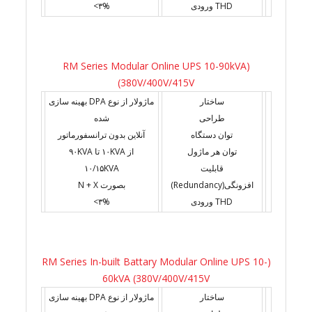
THD ورودی
۳%>
(RM Series Modular Online UPS 10-90kVA
(380V/400V/415V
ساختار
ماژولار از نوع DPA بهینه سازی
طراحی
شده
توان دستگاه
آنلاین بدون ترانسفورماتور
توان هر ماژول
از ۱۰KVA تا ۹۰KVA
قابلیت
۱۰/۱۵KVA
افزونگی(Redundancy)
بصورت N + X
THD ورودی
۳%>
(RM Series In-built Battary Modular Online UPS 10-
60kVA (380V/400V/415V
ساختار
ماژولار از نوع DPA بهینه سازی