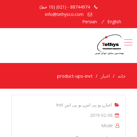
88744974 - (021) (10 خط)
info@tethysco.com
Persian
English
خانه
اخبار
product-ups-invt
اخبار
,
یو پی اس
,
یو پی اس Invt
2019-02-06
Modir