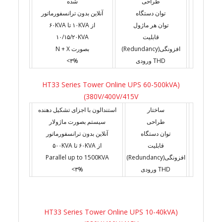
طراحی
شده
توان دستگاه
آنلاین بدون ترانسفورماتور
توان هر ماژول
از ۱۰KVA تا ۶۰KVA
قابلیت
۱۰/۱۵/۲۰KVA
افزونگی(Redundancy)
بصورت N + X
THD ورودی
۳%>
(HT33 Series Tower Online UPS 60-500kVA
(380V/400V/415V
ساختار
استندالون با اجزای تشکیل دهنده
طراحی
سیستم بصورت ماژولار
توان دستگاه
آنلاین بدون ترانسفورماتور
قابلیت
از ۶۰KVA تا ۵۰۰KVA
افزونگی(Redundancy)
Parallel up to 1500KVA
THD ورودی
۳%>
(HT33 Series Tower Online UPS 10-40kVA