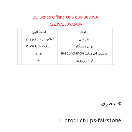
(BU Series Offline UPS 600-3000VA
(220V/230V/240V
ساختار
استندالون
طراحی
آفلاین ترانسفورماتور
توان دستگاه
از ۶۰۰VA تا ۳KVA
قابلیت افزونگی (Redundancy)
ندارد
THD ورودی
–
راهبری
نوشته
باطری
product-ups-fairstone