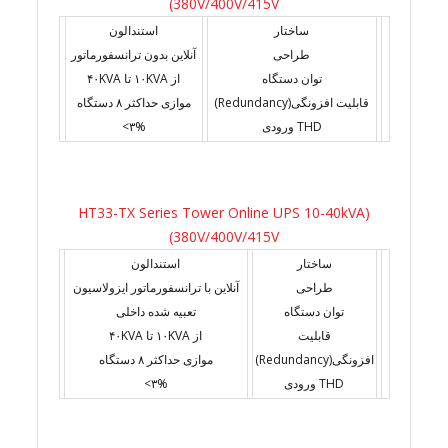
(380V/400V/415V
ساختار
استندالون
طراحی
آنلاین بدون ترانسفورماتور
توان دستگاه
از ۱۰KVA تا ۴۰KVA
قابلیت افزونگی(Redundancy)
موازی حداکثر ۸ دستگاه
THD ورودی
۳%>
(HT33-TX Series Tower Online UPS 10-40kVA
(380V/400V/415V
ساختار
استندالون
طراحی
آنلاین با ترانسفورماتور ایزولاسیون
توان دستگاه
تعبیه شده داخلی
قابلیت
از ۱۰KVA تا ۴۰KVA
افزونگی(Redundancy)
موازی حداکثر ۸ دستگاه
THD ورودی
۳%>