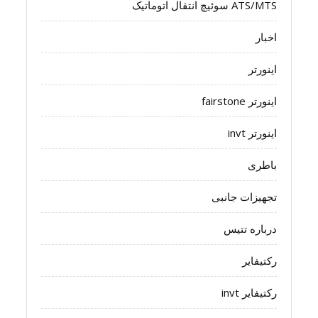
ATS/MTS سوئیچ انتقال اتوماتیک
اخبار
اینورتر
اینورتر fairstone
اینورتر invt
باطری
تجهیزات جانبی
درباره تتیس
رکتیفایر
رکتیفایر invt