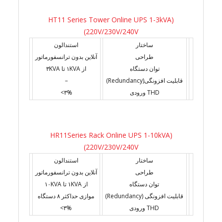
(HT11 Series Tower Online UPS 1-3kVA
(220V/230V/240V
ساختار
استندالون
طراحی
آنلاین بدون ترانسفورماتور
توان دستگاه
از ۱KVA تا ۳KVA
قابلیت افزونگی(Redundancy)
–
THD ورودی
۳%>
(HR11Series Rack Online UPS 1-10kVA
(220V/230V/240V
ساختار
استندالون
طراحی
آنلاین بدون ترانسفورماتور
توان دستگاه
از ۱KVA تا ۱۰KVA
قابلیت افزونگی (Redundancy)
موازی حداکثر ۸ دستگاه
THD ورودی
۳%>