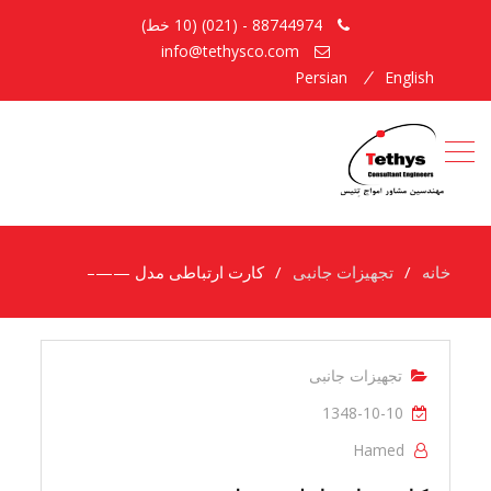
88744974 - (021) (10 خط)
info@tethysco.com
Persian
English
خانه
تجهیزات جانبی
کارت ارتباطی مدل ——–
تجهیزات جانبی
1348-10-10
Hamed