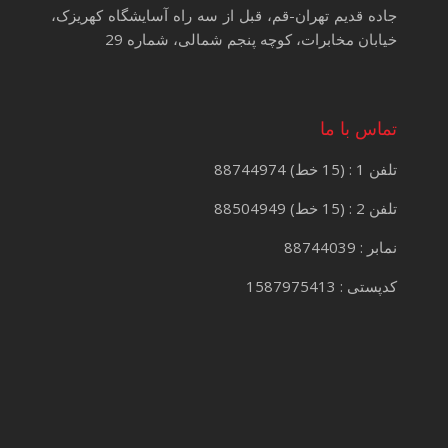
جاده قدیم تهران-قم، قبل از سه راه آسایشگاه کهریزک،
خیابان مخابرات، کوچه پنجم شمالی، شماره 29
تماس با ما
تلفن 1 : (15 خط) 88744974
تلفن 2 : (15 خط) 88504949
نمابر : 88744039
کدپستی : 1587975413