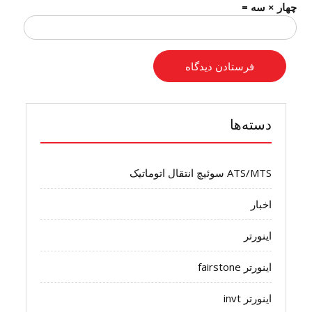
چهار × سه =
دسته‌ها
ATS/MTS سوئیچ انتقال اتوماتیک
اخبار
اینورتر
اینورتر fairstone
اینورتر invt