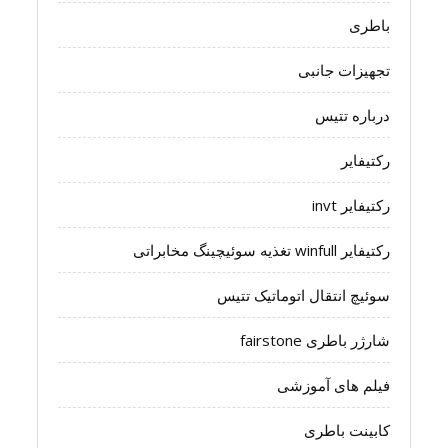
باطری
تجهیزات جانبی
درباره تتیس
رکتیفایر
رکتیفایر invt
رکتیفایر winfull تغذیه سوئیچینگ مخابراتی
سوئیچ انتقال اتوماتیک تتیس
شارژر باطری fairstone
فیلم های آموزشی
کابینت باطری