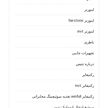
اینورتر
اینورتر fairstone
اینورتر invt
باطری
تجهیزات جانبی
درباره تتیس
رکتیفایر
رکتیفایر invt
رکتیفایر winfull تغذیه سوئیچینگ مخابراتی
سوئیچ انتقال اتوماتیک تتیس