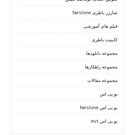
شارژر باطری fairstone
فیلم های آموزشی
کابینت باطری
مجموعه دانلودها
مجموعه راهکارها
مجموعه مقالات
یو پی اس
یو پی اس fairstone
یو پی اس invt