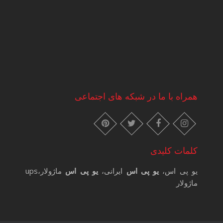
همراه با ما در شبکه های اجتماعی
instagram
pinterest
facebook
twitter
کلمات کلیدی
یو پی اس،
یو پی اس
ایرانی،
یو پی اس
ماژولار،ups
ماژولار