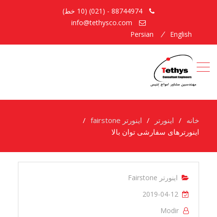
88744974 - (021) (10 خط)
info@tethysco.com
Persian
English
خانه
اینورتر
اینورتر fairstone
اینورترهای سفارشی توان بالا
اینورتر Fairstone
2019-04-12
Modir