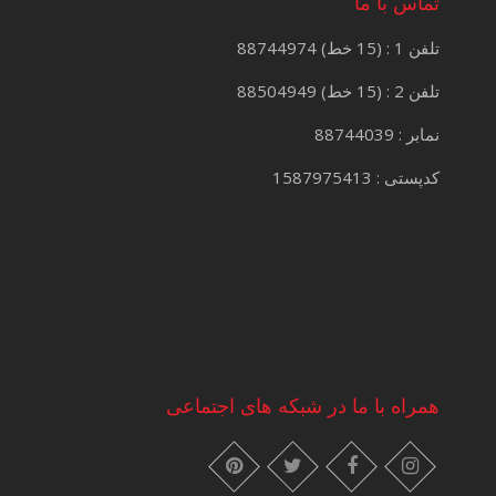
تماس با ما
تلفن 1 : (15 خط) 88744974
تلفن 2 : (15 خط) 88504949
نمابر : 88744039
کدپستی : 1587975413
همراه با ما در شبکه های اجتماعی
instagram
pinterest
facebook
twitter