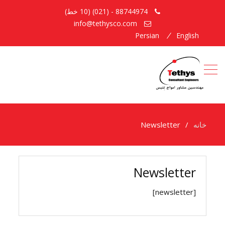
88744974 - (021) (10 خط)
info@tethysco.com
Persian
English
خانه
Newsletter
Newsletter
[newsletter]