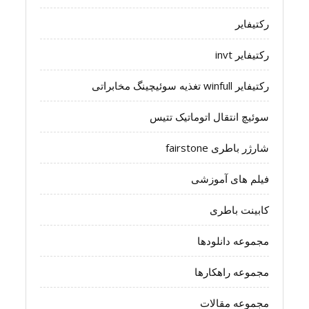
رکتیفایر
رکتیفایر invt
رکتیفایر winfull تغذیه سوئیچینگ مخابراتی
سوئیچ انتقال اتوماتیک تتیس
شارژر باطری fairstone
فیلم های آموزشی
کابینت باطری
مجموعه دانلودها
مجموعه راهکارها
مجموعه مقالات